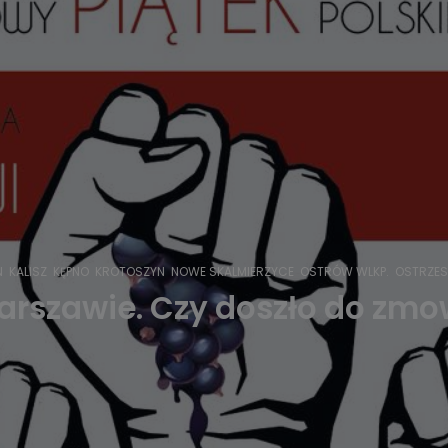
N
KALISZ
KĘPNO
KROTOSZYN
NOWE SKALMIERZYCE
OSTRÓW WLKP.
OSTRZE
Warszawie. Czy doszło do zm