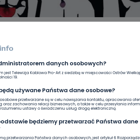
administratorem danych osobowych?
DUKACJA
GOSPODARKA I FINANSE
HISTORIA
KORONAWI
ĄD
ŚRODOWISKO
WASZE INFO
WSZYSTKICH ŚWIĘTYCH
m jest Telewizja Kablowa Pro-Art z siedzibą w miejscowości Ostrów Wielkop
lności 19.
 będą używane Państwa dane osobowe?
sobowe przetwarzane są w celu nawiązania kontaktu, opracowania ofert
g oraz zachowania relacji biznesowych, a także w celu przesyłania inform
ozumieniu ustawy o świadczeniu usług drogą elektroniczną.
 podstawie będziemy przetwarzać Państwa dane
?
ną przetwarzania Państwa danych osobowych, jest artykuł 6 Rozporządz