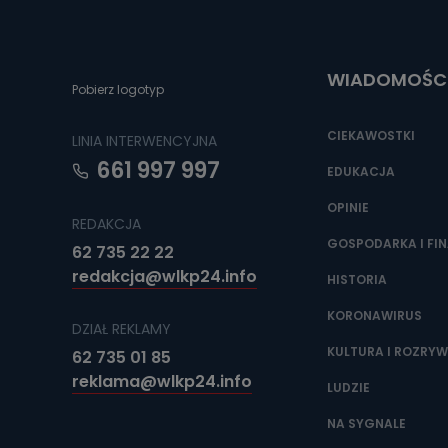
Do czasu wycof
uzasadnionego
Jakie da
WIADOMOŚC
Pobierz logotyp
Przetwarzane 
Państwa (lub z
źródeł publiczn
CIEKAWOSTKI
LINIA INTERWENCYJNA
adres korespo
oraz partnerzy
661 997 997
EDUKACJA
Jak skont
OPINIE
REDAKCJA
Można to zrob
poczta@tvproar
GOSPODARKA I FI
62 735 22 22
redakcja@wlkp24.info
HISTORIA
KORONAWIRUS
DZIAŁ REKLAMY
KULTURA I ROZRY
62 735 01 85
reklama@wlkp24.info
LUDZIE
NA SYGNALE