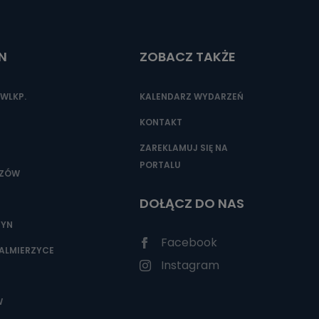
N
ZOBACZ TAKŻE
nio od
brane ze
taktowy,
WLKP.
KALENDARZ WYDARZEŃ
racownicy
KONTAKT
ZAREKLAMUJ SIĘ NA
PORTALU
SZÓW
DOŁĄCZ DO NAS
ZYN
Facebook
ALMIERZYCE
Instagram
W