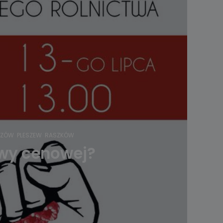
SZÓW
PLESZEW
RASZKÓW
owy cenowej?