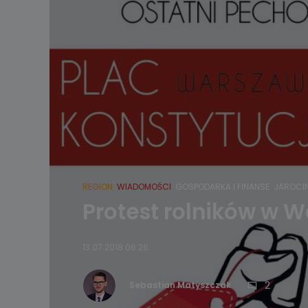
REGION
WIADOMOŚCI
GOSPODARKA I FINANSE
JAROCI
Protest rolników w 
13.07.2018 06:26
2
Sebastian Matyszczak