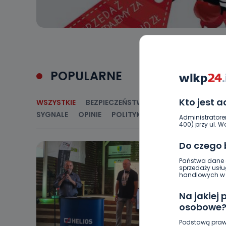
POPULARNE
Kto jest 
WSZYSTKIE
BEZPIECZEŃSTWO
CIEKAWOSTKI
E
SYGNALE
OPINIE
POLITYKA
RELIGIA
SAMORZ
Administratore
400) przy ul. Wo
Do czego
Państwa dane o
sprzedaży usłu
handlowych w r
Na jakiej
osobowe
Podstawą praw