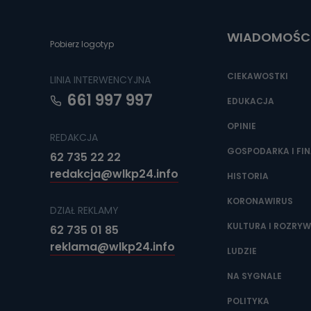
Do czasu wycof
uzasadnionego
WIADOMOŚC
Jakie da
Pobierz logotyp
Przetwarzane 
Państwa (lub z
CIEKAWOSTKI
LINIA INTERWENCYJNA
źródeł publiczn
adres korespo
661 997 997
oraz partnerzy
EDUKACJA
OPINIE
Jak skont
REDAKCJA
Można to zrob
GOSPODARKA I FI
62 735 22 22
poczta@tvproar
redakcja@wlkp24.info
HISTORIA
KORONAWIRUS
DZIAŁ REKLAMY
KULTURA I ROZRY
62 735 01 85
reklama@wlkp24.info
LUDZIE
NA SYGNALE
POLITYKA