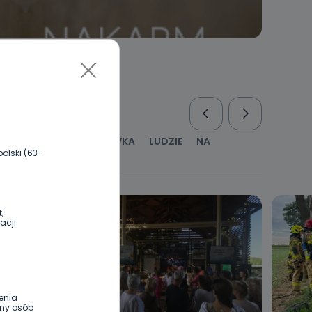
RUS
KULTURA I ROZRYWKA
LUDZIE
NA
olski (63-
WYWIADY
ZDROWIE
,
acji
enia
ony osób