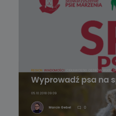
REGION
WIADOMOŚCI
CIEKAWOSTKI
OSTRÓW WLKP.
Ś
Wyprowadź psa na s
05.10.2018 09:09
0
Marcin Gebel