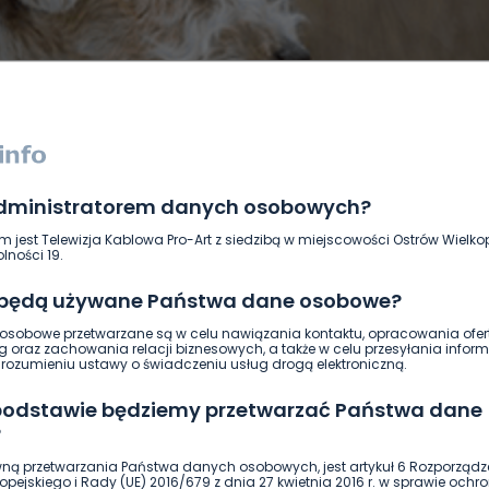
administratorem danych osobowych?
DUKACJA
GOSPODARKA I FINANSE
HISTORIA
KORONAWI
m jest Telewizja Kablowa Pro-Art z siedzibą w miejscowości Ostrów Wielkop
ĄD
ŚRODOWISKO
WASZE INFO
WSZYSTKICH ŚWIĘTYCH
lności 19.
 będą używane Państwa dane osobowe?
sobowe przetwarzane są w celu nawiązania kontaktu, opracowania ofert
g oraz zachowania relacji biznesowych, a także w celu przesyłania inform
ozumieniu ustawy o świadczeniu usług drogą elektroniczną.
 podstawie będziemy przetwarzać Państwa dane
?
ną przetwarzania Państwa danych osobowych, jest artykuł 6 Rozporządz
pejskiego i Rady (UE) 2016/679 z dnia 27 kwietnia 2016 r. w sprawie ochr