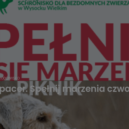
RODOWISKO
pacer. Spełnij marzenia cz