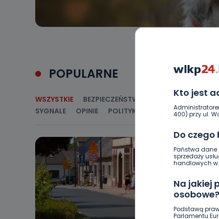
POPULARNE
Kto jest 
WSZYSTKIE
BEZPIECZEŃSTWO
CIEKAWOSTKI
E
Administratore
SYGNALE
OPINIE
POLITYKA
RELIGIA
SAMORZ
400) przy ul. Wo
Do czego
Państwa dane o
sprzedaży usłu
handlowych w r
Na jakiej
osobowe
Podstawą praw
Parlamentu Euro