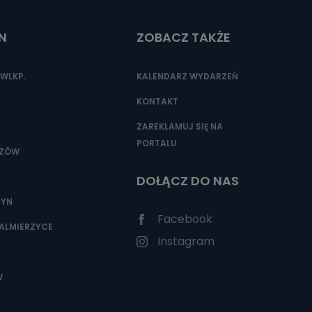
N
ZOBACZ TAKŻE
nio od
brane ze
WLKP.
KALENDARZ WYDARZEŃ
taktowy,
racownicy
KONTAKT
ZAREKLAMUJ SIĘ NA
PORTALU
SZÓW
DOŁĄCZ DO NAS
ZYN
Facebook
ALMIERZYCE
Instagram
W