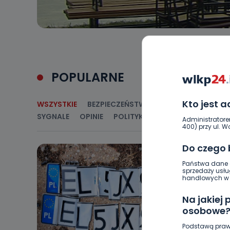
POPULARNE
Kto jest 
WSZYSTKIE
BEZPIECZEŃSTWO
CIEKAWOSTKI
E
SYGNALE
OPINIE
POLITYKA
RELIGIA
SAMORZ
Administratore
400) przy ul. Wo
Do czego
Państwa dane o
sprzedaży usłu
handlowych w r
Na jakiej
osobowe
Podstawą praw