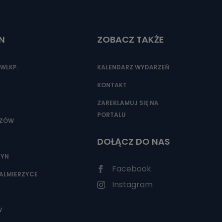
N
ZOBACZ TAKŻE
nio od
brane ze
taktowy,
WLKP.
KALENDARZ WYDARZEŃ
racownicy
KONTAKT
ZAREKLAMUJ SIĘ NA
PORTALU
SZÓW
DOŁĄCZ DO NAS
ZYN
Facebook
ALMIERZYCE
Instagram
W