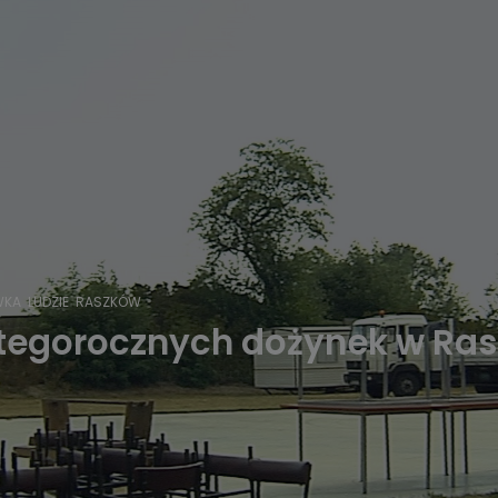
WKA
LUDZIE
RASZKÓW
 tegorocznych dożynek w Ras