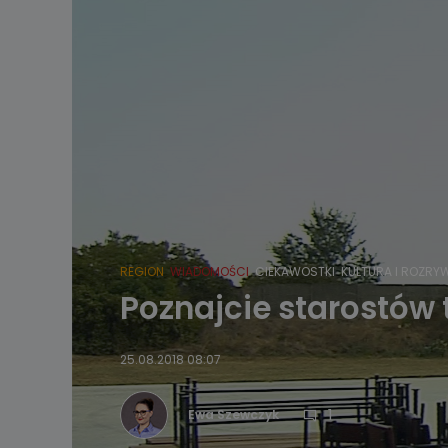
REGION
WIADOMOŚCI
CIEKAWOSTKI
KULTURA I ROZRY
Poznajcie starostów
25.08.2018 08:07
1
Ewa Szewczyk