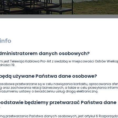
administratorem danych osobowych?
DUKACJA
GOSPODARKA I FINANSE
HISTORIA
KORONAWI
ĄD
ŚRODOWISKO
WASZE INFO
WSZYSTKICH ŚWIĘTYCH
m jest Telewizja Kablowa Pro-Art z siedzibą w miejscowości Ostrów Wielkop
lności 19.
 będą używane Państwa dane osobowe?
sobowe przetwarzane są w celu nawiązania kontaktu, opracowania ofert
g oraz zachowania relacji biznesowych, a także w celu przesyłania inform
ozumieniu ustawy o świadczeniu usług drogą elektroniczną.
 podstawie będziemy przetwarzać Państwa dane
?
ną przetwarzania Państwa danych osobowych, jest artykuł 6 Rozporządz