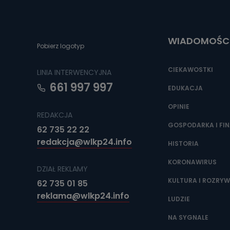
Do czasu wycof
uzasadnionego
Jakie da
WIADOMOŚC
Pobierz logotyp
Przetwarzane 
Państwa (lub z
źródeł publiczn
CIEKAWOSTKI
LINIA INTERWENCYJNA
adres korespo
oraz partnerzy
661 997 997
EDUKACJA
Jak skont
OPINIE
REDAKCJA
Można to zrob
poczta@tvproar
GOSPODARKA I FI
62 735 22 22
redakcja@wlkp24.info
HISTORIA
KORONAWIRUS
DZIAŁ REKLAMY
KULTURA I ROZRY
62 735 01 85
reklama@wlkp24.info
LUDZIE
NA SYGNALE