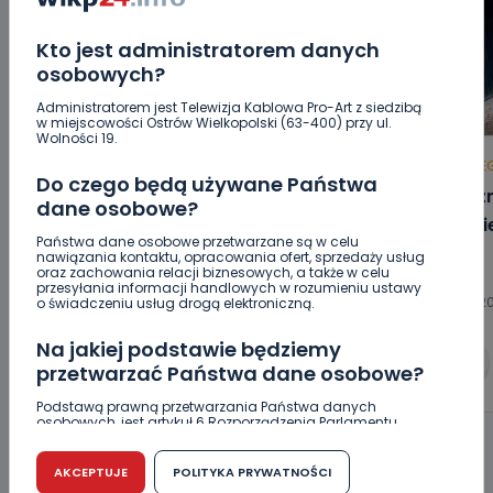
Kto jest administratorem danych
osobowych?
Administratorem jest Telewizja Kablowa Pro-Art z siedzibą
w miejscowości Ostrów Wielkopolski (63-400) przy ul.
Wolności 19.
HOT
REGION
WIADOMOŚCI
HOT
RE
Do czego będą używane Państwa
Czy aquapark w Ostrowie powinien
„Łącz
dane osobowe?
powstać? Rozpoczęły się konsultacje
będzi
Państwa dane osobowe przetwarzane są w celu
nawiązania kontaktu, opracowania ofert, sprzedaży usług
oraz zachowania relacji biznesowych, a także w celu
przesyłania informacji handlowych w rozumieniu ustawy
07.08.2026 15:10
07.08.2
o świadczeniu usług drogą elektroniczną.
Na jakiej podstawie będziemy
0
Arleta Zeidler
przetwarzać Państwa dane osobowe?
Podstawą prawną przetwarzania Państwa danych
osobowych, jest artykuł 6 Rozporządzenia Parlamentu
Europejskiego i Rady (UE) 2016/679 z dnia 27 kwietnia 2016
r. w sprawie ochrony osób fizycznych w związku z
przetwarzaniem danych osobowych w sprawie
AKCEPTUJE
POLITYKA PRYWATNOŚCI
swobodnego przepływu takich danych oraz uchylenia