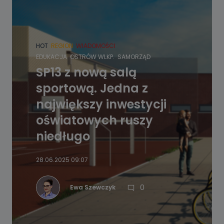
HOT
REGION
WIADOMOŚCI
EDUKACJA
OSTRÓW WLKP.
SAMORZĄD
SP13 z nową salą
sportową. Jedna z
największy inwestycji
oświatowych ruszy
niedługo
28.06.2025 09:07
0
Ewa Szewczyk