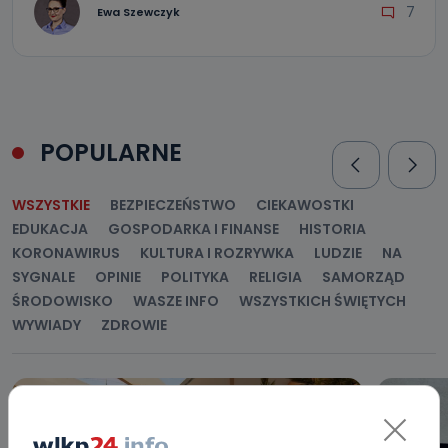
7
Ewa Szewczyk
POPULARNE
WSZYSTKIE
BEZPIECZEŃSTWO
CIEKAWOSTKI
EDUKACJA
GOSPODARKA I FINANSE
HISTORIA
KORONAWIRUS
KULTURA I ROZRYWKA
LUDZIE
NA
SYGNALE
OPINIE
POLITYKA
RELIGIA
SAMORZĄD
ŚRODOWISKO
WASZE INFO
WSZYSTKICH ŚWIĘTYCH
WYWIADY
ZDROWIE