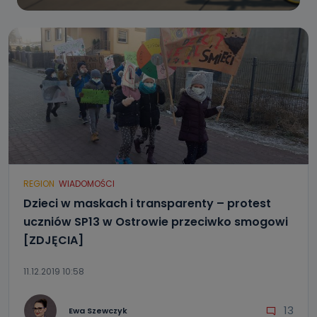
REGION
WIADOMOŚCI
Dzieci w maskach i transparenty – protest
uczniów SP13 w Ostrowie przeciwko smogowi
[ZDJĘCIA]
11.12.2019 10:58
13
Ewa Szewczyk