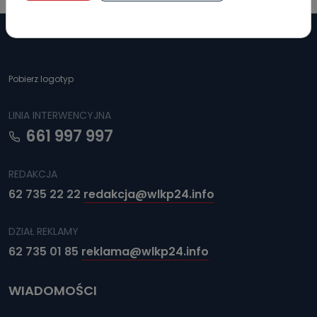
dyrektywy 95/46/WE (RODO).
Czy jest możliwość cofnięcia zgody?
Podanie danych osobowych jest dobrowolne, nie jest
wymogiem ustawowym lub umownym oraz nie stanowi
warunku zawarcia umowy. Cofnięcie zgody jest możliwe
Pobierz logotyp
na każdym etapie i nie jest to związane z żadnymi
negatywnymi konsekwencjami. Cofnięcia zgody można
dokonać w dowolny, wybrany sposób (e-mail, poczta
tradycyjna) tak, aby dotarła do wiadomości Telewizji
LINIA INTERWENCYJNA
Kablowej Pro-Art z siedzibą w miejscowości Ostrów
661 997 997
Wielkopolski (63-400) przy ul. Wolności 19.
Kiedy i komu możemy przekazać
REDAKCJA
Państwa dane?
62 735 22 22
redakcja@wlkp24.info
Telewizja Kablowa Pro-Art z siedzibą w miejscowości
Ostrów Wielkopolski (63-400) przy ul. Wolności 19 nie
przekazuje Państwa danych osobowych podmiotom
trzecim, jak również nie są one wykorzystywane w
DZIAŁ REKLAMY
procesach zautomatyzowanego profilowania.
62 735 01 85
reklama@wlkp24.info
Co mogą Państwo zrobić z
przekazanymi nam danymi?
WIADOMOŚCI
Po wyrażeniu zgody na przetwarzanie danych osobowych,
mają Państwo prawo do żądania od Telewizji Kablowa