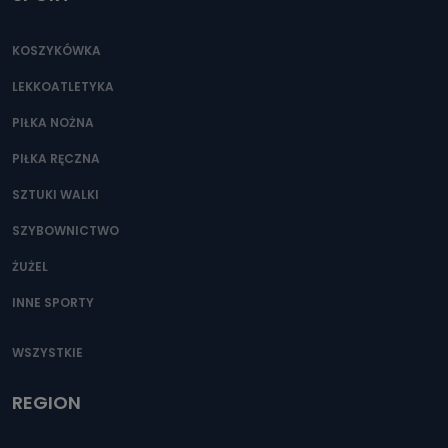
danych osobowych?
Można to zrobić pod numerem telefonu 62 735-51-05 lub
e-mailowo pod adresem: poczta@tvproart.pl
KOSZYKÓWKA
LEKKOATLETYKA
PIŁKA NOŻNA
PIŁKA RĘCZNA
SZTUKI WALKI
SZYBOWNICTWO
ŻUŻEL
INNE SPORTY
WSZYSTKIE
REGION