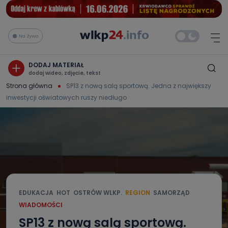
Na żywo
DODAJ MATERIAŁ
dodaj wideo, zdjęcie, tekst
Strona główna
SP13 z nową salą sportową. Jedna z największy
inwestycji oświatowych ruszy niedługo
EDUKACJA
HOT
OSTRÓW WLKP.
REGION
SAMORZĄD
WIADOMOŚCI
SP13 z nową salą sportową.