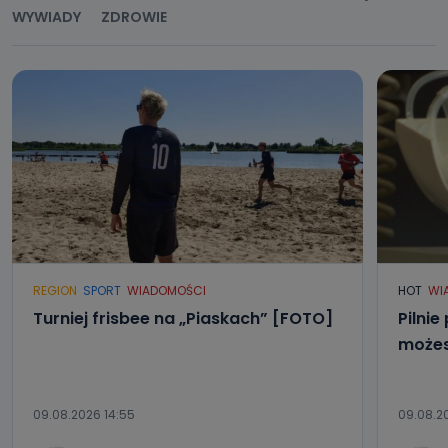
WYWIADY
ZDROWIE
REGION
SPORT
WIADOMOŚCI
HOT
WI
Turniej frisbee na „Piaskach” [FOTO]
Pilnie
możes
09.08.2026 14:55
09.08.20