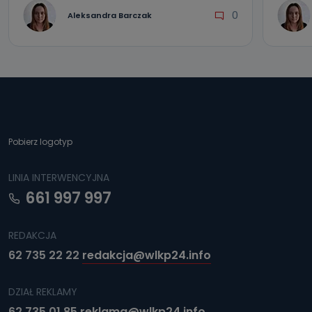
0
Aleksandra Barczak
Pobierz logotyp
LINIA INTERWENCYJNA
661 997 997
REDAKCJA
62 735 22 22
redakcja@wlkp24.info
DZIAŁ REKLAMY
62 735 01 85
reklama@wlkp24.info