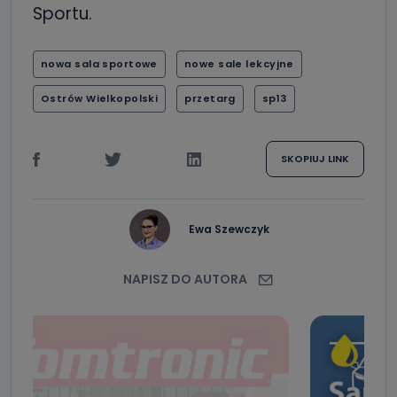
Sportu.
nowa sala sportowe
nowe sale lekcyjne
Ostrów Wielkopolski
przetarg
sp13
SKOPIUJ LINK
Ewa Szewczyk
NAPISZ DO AUTORA