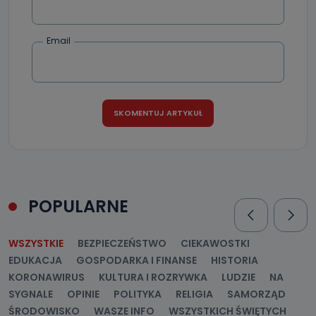
przetwarzane na podstawie prawnie uzasadnionego celu
administratora – do momentu wniesienia sprzeciwu.
Email
Jakie dane osobowe przetwarzamy?
Przetwarzane kategorie Państwa danych osobowych to
dane, które pochodzą bezpośrednio od Państwa (lub
zostały przekazane w Państwa imieniu) lub dane osobowe,
które zostały zebrane ze źródeł publicznie dostępnych, w
szczególności: imię i nazwisko, adres e-mail, telefon
kontaktowy, adres korespondencyjny. Odbiorcą Pastwa
danych osobowych są pracownicy i współpracownicy
oraz partnerzy wspomagający administratora w jego
biznesowej działalności.
Jak skontaktować się z inspektorem
danych osobowych?
POPULARNE
Można to zrobić pod numerem telefonu 62 735-51-05 lub
e-mailowo pod adresem: poczta@tvproart.pl
WSZYSTKIE
BEZPIECZEŃSTWO
CIEKAWOSTKI
EDUKACJA
GOSPODARKA I FINANSE
HISTORIA
KORONAWIRUS
KULTURA I ROZRYWKA
LUDZIE
NA
SYGNALE
OPINIE
POLITYKA
RELIGIA
SAMORZĄD
ŚRODOWISKO
WASZE INFO
WSZYSTKICH ŚWIĘTYCH