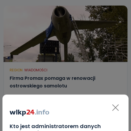
REGION
WIADOMOŚCI
Firma Promax pomaga w renowacji
ostrowskiego samolotu
15.09.2017 15:30
1
Marcin Gebel
Kto jest administratorem danych