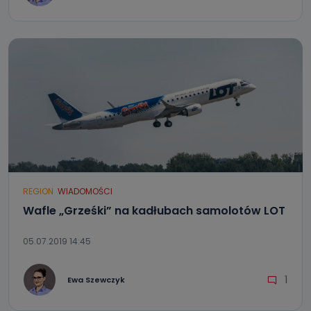
REGION
WIADOMOŚCI
Wafle „Grześki” na kadłubach samolotów LOT
05.07.2019 14:45
1
Ewa Szewczyk