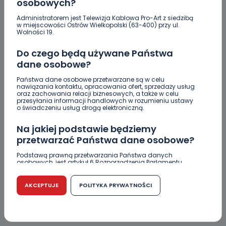
osobowych?
Administratorem jest Telewizja Kablowa Pro-Art z siedzibą
w miejscowości Ostrów Wielkopolski (63-400) przy ul.
Wolności 19.
Do czego będą używane Państwa
dane osobowe?
Państwa dane osobowe przetwarzane są w celu
nawiązania kontaktu, opracowania ofert, sprzedaży usług
oraz zachowania relacji biznesowych, a także w celu
przesyłania informacji handlowych w rozumieniu ustawy
o świadczeniu usług drogą elektroniczną.
REGION
WIADOMOŚCI
Na jakiej podstawie będziemy
Samolot będzie jak nowy. Ruszył remont
przetwarzać Państwa dane osobowe?
29.08.2017 08:00
Podstawą prawną przetwarzania Państwa danych
osobowych, jest artykuł 6 Rozporządzenia Parlamentu
Europejskiego i Rady (UE) 2016/679 z dnia 27 kwietnia 2016
2
Archiwum wlkp24.info
r. w sprawie ochrony osób fizycznych w związku z
przetwarzaniem danych osobowych w sprawie
AKCEPTUJE
POLITYKA PRYWATNOŚCI
swobodnego przepływu takich danych oraz uchylenia
dyrektywy 95/46/WE (RODO).
Czy jest możliwość cofnięcia zgody?