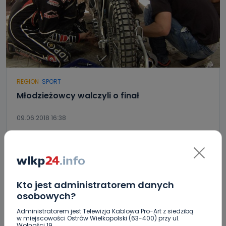
REGION
SPORT
Młodzieżowcy walczyli o finał
09.06.2018 16:38
0
Archiwum wlkp24.info
Kto jest administratorem danych
osobowych?
Administratorem jest Telewizja Kablowa Pro-Art z siedzibą
w miejscowości Ostrów Wielkopolski (63-400) przy ul.
Wolności 19.