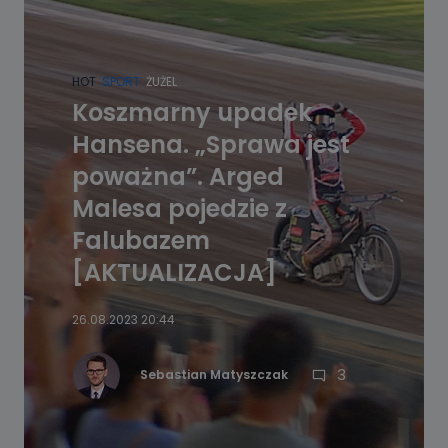
HOT
SPORT
ŻUŻEL
Koszmarny upadek
Hansena. „Sprawa jest
poważna”. Arged
Malesa pojedzie z
Falubazem
[AKTUALIZACJA]
26.08.2023 20:44
3
Sebastian Matyszczak