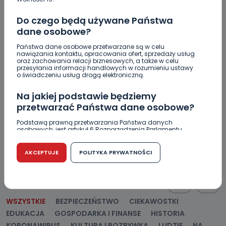
Do czego będą używane Państwa
dane osobowe?
Państwa dane osobowe przetwarzane są w celu
REGION
SPORT
nawiązania kontaktu, opracowania ofert, sprzedaży usług
oraz zachowania relacji biznesowych, a także w celu
Szczepaniak z optymizmem na nowy sezon
przesyłania informacji handlowych w rozumieniu ustawy
o świadczeniu usług drogą elektroniczną.
11.04.2018 16:16
Na jakiej podstawie będziemy
przetwarzać Państwa dane osobowe?
0
Archiwum wlkp24.info
Podstawą prawną przetwarzania Państwa danych
osobowych, jest artykuł 6 Rozporządzenia Parlamentu
Europejskiego i Rady (UE) 2016/679 z dnia 27 kwietnia 2016
r. w sprawie ochrony osób fizycznych w związku z
przetwarzaniem danych osobowych w sprawie
AKCEPTUJE
POLITYKA PRYWATNOŚCI
swobodnego przepływu takich danych oraz uchylenia
dyrektywy 95/46/WE (RODO).
POPULARNE
Czy jest możliwość cofnięcia zgody?
WSZYSTKIE
BEZPIECZEŃSTWO
CIEKAWOSTKI
Podanie danych osobowych jest dobrowolne, nie jest
wymogiem ustawowym lub umownym oraz nie stanowi
EDUKACJA
GOSPODARKA I FINANSE
HISTORIA
warunku zawarcia umowy. Cofnięcie zgody jest możliwe
na każdym etapie i nie jest to związane z żadnymi
KORONAWIRUS
KULTURA I ROZRYWKA
LUDZIE
NA