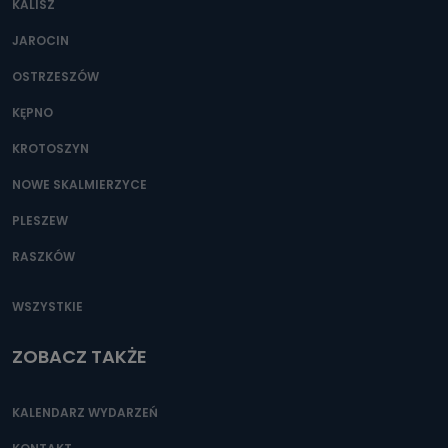
KALISZ
Można to zrobić pod numerem telefonu 62 735-51-05 lub
e-mailowo pod adresem: poczta@tvproart.pl
JAROCIN
OSTRZESZÓW
KĘPNO
KROTOSZYN
NOWE SKALMIERZYCE
PLESZEW
RASZKÓW
WSZYSTKIE
ZOBACZ TAKŻE
KALENDARZ WYDARZEŃ