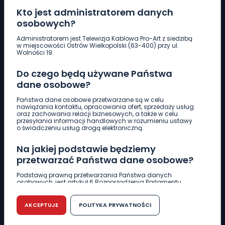
Kto jest administratorem danych
osobowych?
Pobierz logotyp
Administratorem jest Telewizja Kablowa Pro-Art z siedzibą
w miejscowości Ostrów Wielkopolski (63-400) przy ul.
Wolności 19.
LINIA INTERWENCYJNA
Do czego będą używane Państwa
661 997 997
dane osobowe?
Państwa dane osobowe przetwarzane są w celu
REDAKCJA
nawiązania kontaktu, opracowania ofert, sprzedaży usług
oraz zachowania relacji biznesowych, a także w celu
62 735 22 22
redakcja@wlkp24.info
przesyłania informacji handlowych w rozumieniu ustawy
o świadczeniu usług drogą elektroniczną.
DZIAŁ REKLAMY
Na jakiej podstawie będziemy
62 735 01 85
reklama@wlkp24.info
przetwarzać Państwa dane osobowe?
Podstawą prawną przetwarzania Państwa danych
osobowych, jest artykuł 6 Rozporządzenia Parlamentu
WIADOMOŚCI
Europejskiego i Rady (UE) 2016/679 z dnia 27 kwietnia 2016
r. w sprawie ochrony osób fizycznych w związku z
przetwarzaniem danych osobowych w sprawie
AKCEPTUJE
POLITYKA PRYWATNOŚCI
swobodnego przepływu takich danych oraz uchylenia
CIEKAWOSTKI
dyrektywy 95/46/WE (RODO).