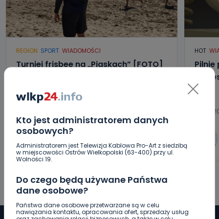
REGION
SPORT
WIADOMOŚCI
HOT
WI
Turniej frisbee na „Piaskach” [FOTO]
Pilnie
możes
09.08.2026 14:55
09.08.20
Kto jest administratorem danych
osobowych?
0
Aleksandra Barczak
Administratorem jest Telewizja Kablowa Pro-Art z siedzibą
w miejscowości Ostrów Wielkopolski (63-400) przy ul.
Wolności 19.
Do czego będą używane Państwa
dane osobowe?
Państwa dane osobowe przetwarzane są w celu
nawiązania kontaktu, opracowania ofert, sprzedaży usług
oraz zachowania relacji biznesowych, a także w celu