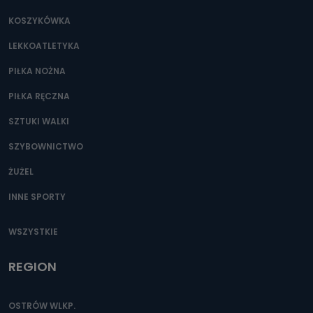
Jakie dane osobowe przetwarzamy?
KOSZYKÓWKA
Przetwarzane kategorie Państwa danych osobowych to
dane, które pochodzą bezpośrednio od Państwa (lub
LEKKOATLETYKA
zostały przekazane w Państwa imieniu) lub dane osobowe,
które zostały zebrane ze źródeł publicznie dostępnych, w
szczególności: imię i nazwisko, adres e-mail, telefon
PIŁKA NOŻNA
kontaktowy, adres korespondencyjny. Odbiorcą Pastwa
danych osobowych są pracownicy i współpracownicy
PIŁKA RĘCZNA
oraz partnerzy wspomagający administratora w jego
biznesowej działalności.
SZTUKI WALKI
Jak skontaktować się z inspektorem
SZYBOWNICTWO
danych osobowych?
ŻUŻEL
Można to zrobić pod numerem telefonu 62 735-51-05 lub
e-mailowo pod adresem: poczta@tvproart.pl
INNE SPORTY
WSZYSTKIE
REGION
OSTRÓW WLKP.