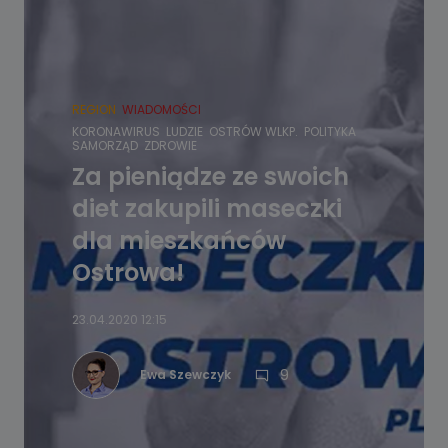
REGION
WIADOMOŚCI
KORONAWIRUS
LUDZIE
OSTRÓW WLKP.
POLITYKA
SAMORZĄD
ZDROWIE
Za pieniądze ze swoich
diet zakupili maseczki
dla mieszkańców
Ostrowa!
23.04.2020 12:15
9
Ewa Szewczyk