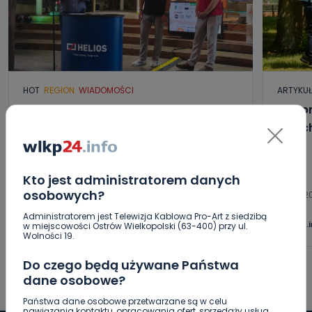
HOT
REGION
WIADOMOŚCI
ARTYKU
„Niezwykli ludzie, niezwykłe podróże,
Jak p
niezwykłe historie!”. Odyseja
letni
Antonińska – dzień pierwszy [FOTO]
06.08.2026 20:13
Kto jest administratorem danych
osobowych?
06.08.2
0
Aleksandra Barczak
Administratorem jest Telewizja Kablowa Pro-Art z siedzibą
wlkp24.
w miejscowości Ostrów Wielkopolski (63-400) przy ul.
Wolności 19.
Do czego będą używane Państwa
dane osobowe?
Państwa dane osobowe przetwarzane są w celu
nawiązania kontaktu, opracowania ofert, sprzedaży usług