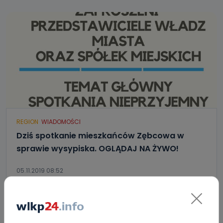
REGION
WIADOMOŚCI
Dziś spotkanie mieszkańców Zębcowa w
sprawie wysypiska. OGLĄDAJ NA ŻYWO!
05.11.2019 08:52
12
Ewa Szewczyk