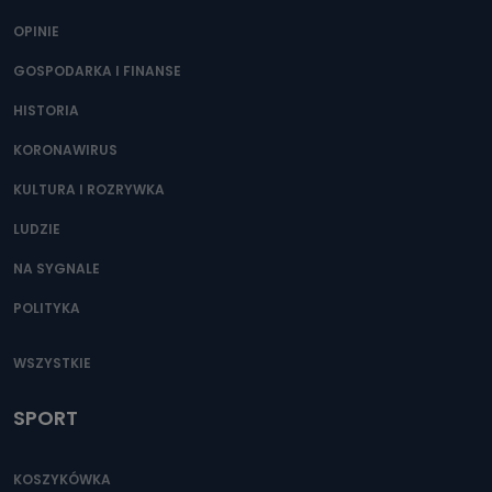
Można to zrobić pod numerem telefonu 62 735-51-05 lub
e-mailowo pod adresem: poczta@tvproart.pl
OPINIE
GOSPODARKA I FINANSE
HISTORIA
KORONAWIRUS
KULTURA I ROZRYWKA
LUDZIE
NA SYGNALE
POLITYKA
WSZYSTKIE
SPORT
KOSZYKÓWKA