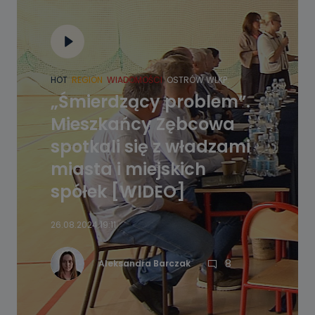
HOT
REGION
WIADOMOŚCI
OSTRÓW WLKP.
„Śmierdzący problem”.
Mieszkańcy Zębcowa
spotkali się z władzami
miasta i miejskich
spółek [WIDEO]
26.08.2024 19:11
8
Aleksandra Barczak