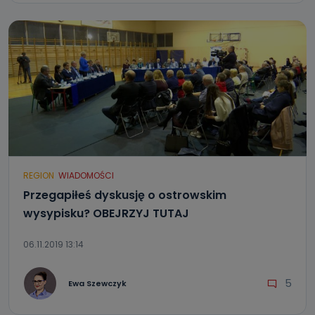
REGION
WIADOMOŚCI
Przegapiłeś dyskusję o ostrowskim
wysypisku? OBEJRZYJ TUTAJ
06.11.2019 13:14
5
Ewa Szewczyk