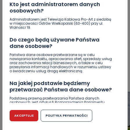
Kto jest administratorem danych
osobowych?
Administratorem jest Telewizja Kablowa Pro-Art z siedzibą
w miejscowości Ostrów Wielkopolski (63-400) przy ul.
POPULARNE
Wolności 19.
Do czego będą używane Państwa
WSZYSTKIE
BEZPIECZEŃSTWO
CIEKAWOSTKI
dane osobowe?
EDUKACJA
GOSPODARKA I FINANSE
HISTORIA
Państwa dane osobowe przetwarzane są w celu
KORONAWIRUS
KULTURA I ROZRYWKA
LUDZIE
NA
nawiązania kontaktu, opracowania ofert, sprzedaży usług
SYGNALE
OPINIE
POLITYKA
RELIGIA
SAMORZĄD
oraz zachowania relacji biznesowych, a także w celu
przesyłania informacji handlowych w rozumieniu ustawy
ŚRODOWISKO
WASZE INFO
WSZYSTKICH ŚWIĘTYCH
o świadczeniu usług drogą elektroniczną.
WYWIADY
ZDROWIE
Na jakiej podstawie będziemy
przetwarzać Państwa dane osobowe?
Podstawą prawną przetwarzania Państwa danych
osobowych, jest artykuł 6 Rozporządzenia Parlamentu
Europejskiego i Rady (UE) 2016/679 z dnia 27 kwietnia 2016
r. w sprawie ochrony osób fizycznych w związku z
przetwarzaniem danych osobowych w sprawie
AKCEPTUJE
POLITYKA PRYWATNOŚCI
swobodnego przepływu takich danych oraz uchylenia
dyrektywy 95/46/WE (RODO).