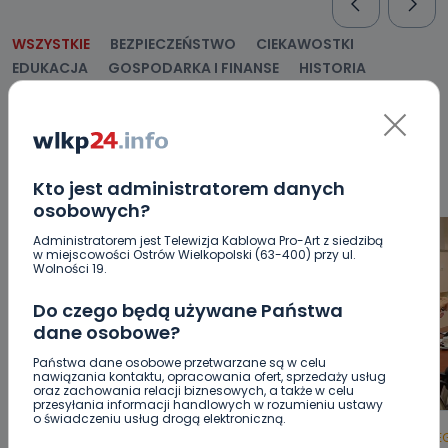
WSZYSTKIE
BEZPIECZEŃSTWO
CIEKAWOSTKI
EDUKACJA
GOSPODARKA I FINANSE
HISTORIA
KORONAWIRUS
KULTURA I ROZRYWKA
LUDZIE
NA
SYGNALE
OPINIE
POLITYKA
RELIGIA
SAMORZĄD
ŚRODOWISKO
WASZE INFO
WSZYSTKICH ŚWIĘTYCH
WYWIADY
ZDROWIE
Kto jest administratorem danych
osobowych?
Administratorem jest Telewizja Kablowa Pro-Art z siedzibą
w miejscowości Ostrów Wielkopolski (63-400) przy ul.
Wolności 19.
Do czego będą używane Państwa
dane osobowe?
Państwa dane osobowe przetwarzane są w celu
nawiązania kontaktu, opracowania ofert, sprzedaży usług
oraz zachowania relacji biznesowych, a także w celu
przesyłania informacji handlowych w rozumieniu ustawy
o świadczeniu usług drogą elektroniczną.
HOT
REGION
WIADOMOŚCI
HOT
RE