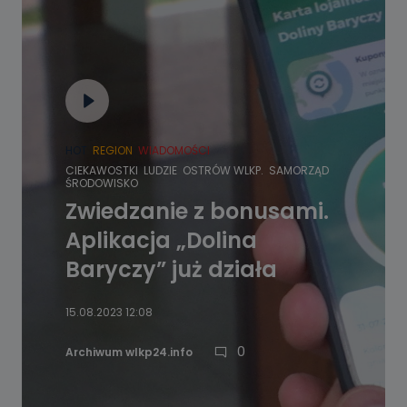
HOT
REGION
WIADOMOŚCI
CIEKAWOSTKI
LUDZIE
OSTRÓW WLKP.
SAMORZĄD
ŚRODOWISKO
Zwiedzanie z bonusami.
Aplikacja „Dolina
Baryczy” już działa
15.08.2023 12:08
0
Archiwum wlkp24.info