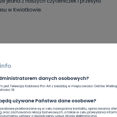
ze jedna z naszych czytelniczek i przesyła
lasu w Kwiatkowie.
administratorem danych osobowych?
m jest Telewizja Kablowa Pro-Art z siedzibą w miejscowości Ostrów Wielkop
lności 19.
 będą używane Państwa dane osobowe?
sobowe przetwarzane są w celu nawiązania kontaktu, opracowania ofert
g oraz zachowania relacji biznesowych, a także w celu przesyłania inform
ozumieniu ustawy o świadczeniu usług drogą elektroniczną.