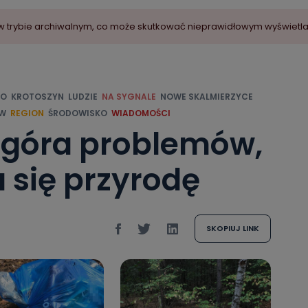
ny w trybie archiwalnym, co może skutkować nieprawidłowym wyświetl
NO
KROTOSZYN
LUDZIE
NA SYGNALE
NOWE SKALMIERZYCE
W
REGION
ŚRODOWISKO
WIADOMOŚCI
 góra problemów,
ja się przyrodę
SKOPIUJ LINK