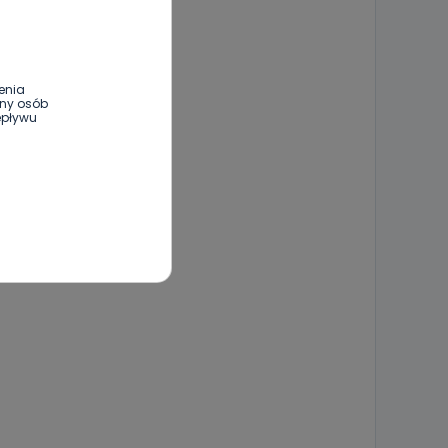
enia
ony osób
epływu
wnym oraz
e jest to
 dowolny,
Kablowej
l. Wolności
e
ania od
. Wolności