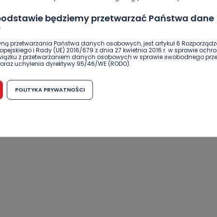
 podstawie będziemy przetwarzać Państwa dane
?
ną przetwarzania Państwa danych osobowych, jest artykuł 6 Rozporządz
pejskiego i Rady (UE) 2016/679 z dnia 27 kwietnia 2016 r. w sprawie ochr
związku z przetwarzaniem danych osobowych w sprawie swobodnego prz
oraz uchylenia dyrektywy 95/46/WE (RODO).
możliwość cofnięcia zgody?
POLITYKA PRYWATNOŚCI
h osobowych jest dobrowolne, nie jest wymogiem ustawowym lub umo
runku zawarcia umowy. Cofnięcie zgody jest możliwe na każdym etapie i ni
dnymi negatywnymi konsekwencjami. Cofnięcia zgody można dokonać w
 (e-mail, poczta tradycyjna) tak, aby dotarła do wiadomości Telewizji 
ibą w miejscowości Ostrów Wielkopolski (63-400) przy ul. Wolności 19.
komu możemy przekazać Państwa dane?
wa Pro-Art z siedzibą w miejscowości Ostrów Wielkopolski (63-400) przy u
uje Państwa danych osobowych podmiotom trzecim, jak również nie są on
e w procesach zautomatyzowanego profilowania.
Państwo zrobić z przekazanymi nam danymi?
zgody na przetwarzanie danych osobowych, mają Państwo prawo do żąd
wa Pro-Art z siedzibą w miejscowości Ostrów Wielkopolski (63-400) przy ul