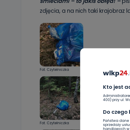
śmieciami – to jakiś obłęd! –
pis
zdjęcia, a na nich taki krajobraz 
Fot. Czytelniczka
Kto jest 
Administratore
400) przy ul. Wo
Do czego
Państwa dane o
Fot. Czytelniczka
sprzedaży usłu
handlowych w r