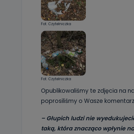
19 dostępu do 
ich sprostowan
sprzeciwu wobe
Do kiedy
Fot. Czytelniczka
Do czasu wycof
uzasadnionego
Jakie da
Przetwarzane 
Państwa (lub z
źródeł publiczn
adres korespo
oraz partnerzy
Fot. Czytelniczka
Jak skont
Opublikowaliśmy te zdjęcia na 
Można to zrob
poprosiliśmy o Wasze komentarze 
poczta@tvproar
– Głupich ludzi nie wyedukujecie
taką, która znacząco wpłynie na 