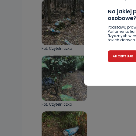
Na jakiej
osobowe
Podstawą praw
Parlamentu Euro
fizycznych w 
takich danych 
Fot. Czytelniczka
Czy jest 
AKCEPTUJE
Podanie danyc
nie stanowi wa
związane z ża
wybrany sposób
Pro-Art z siedz
Kiedy i 
Telewizja Kablo
Fot. Czytelniczka
19 nie przekaz
wykorzystywan
Co mogą 
Po wyrażeniu 
Telewizji Kablo