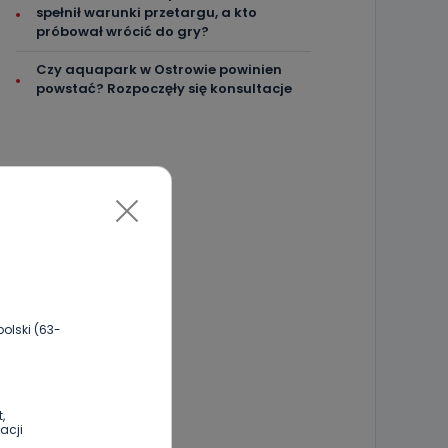
spełnił warunki przetargu, a kto
próbował wrócić do gry?
Czy aquapark w Ostrowie powinien
powstać? Rozpoczęły się konsultacje
olski (63-
,
acji