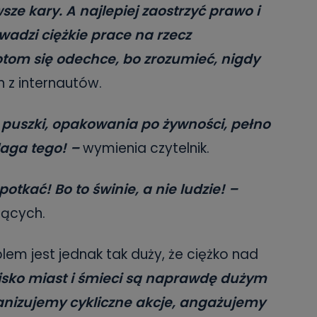
sze kary. A najlepiej zaostrzyć prawo i
wadzi ciężkie prace na rzecz
tom się odechce, bo zrozumieć, nigdy
n z internautów.
: puszki, opakowania po żywności, pełno
laga tego! –
wymienia czytelnik.
otkać! Bo to świnie, a nie ludzie! –
jących.
lem jest jednak tak duży, że ciężko nad
isko miast i śmieci są naprawdę dużym
anizujemy cykliczne akcje, angażujemy