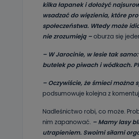
kilka łapanek i dołożyć najsurow
wsadzać do więzienia, które pro
społeczeństwa. Wtedy może idio
nie zrozumieją –
oburza się jede
– W Jarocinie, w lesie tak samo
butelek po piwach i wódkach. P
– Oczywiście, że śmieci można sp
podsumowuje kolejna z komentu
Nadleśnictwo robi, co może. Prob
nim zapanować.
– Mamy lasy bl
utrapieniem. Swoimi siłami org