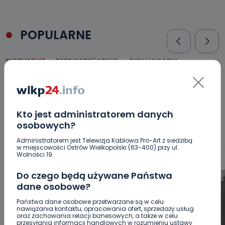
POPULARNE
WSZYSTKIE
BEZPIECZEŃSTWO
CIEKAWOSTKI
EDUKACJA
GOSPODARKA I FINANSE
HISTORIA
KORONAWIRUS
KULTURA I ROZRYWKA
LUDZIE
NA
SYGNALE
OPINIE
POLITYKA
RELIGIA
SAMORZĄD
ŚRODOWISKO
WASZE INFO
WSZYSTKICH ŚWIĘTYCH
Kto jest administratorem danych
WYWIADY
ZDROWIE
osobowych?
Administratorem jest Telewizja Kablowa Pro-Art z siedzibą
w miejscowości Ostrów Wielkopolski (63-400) przy ul.
Wolności 19.
Do czego będą używane Państwa
dane osobowe?
Państwa dane osobowe przetwarzane są w celu
nawiązania kontaktu, opracowania ofert, sprzedaży usług
oraz zachowania relacji biznesowych, a także w celu
przesyłania informacji handlowych w rozumieniu ustawy