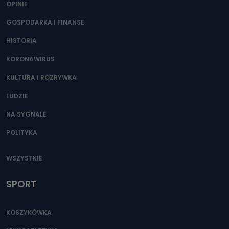
OPINIE
Przetwarzane kategorie Państwa danych osobowych to
dane, które pochodzą bezpośrednio od Państwa (lub
zostały przekazane w Państwa imieniu) lub dane osobowe,
GOSPODARKA I FINANSE
które zostały zebrane ze źródeł publicznie dostępnych, w
szczególności: imię i nazwisko, adres e-mail, telefon
HISTORIA
kontaktowy, adres korespondencyjny. Odbiorcą Pastwa
danych osobowych są pracownicy i współpracownicy
oraz partnerzy wspomagający administratora w jego
KORONAWIRUS
biznesowej działalności.
KULTURA I ROZRYWKA
Jak skontaktować się z inspektorem
danych osobowych?
LUDZIE
Można to zrobić pod numerem telefonu 62 735-51-05 lub
NA SYGNALE
e-mailowo pod adresem: poczta@tvproart.pl
POLITYKA
WSZYSTKIE
SPORT
KOSZYKÓWKA