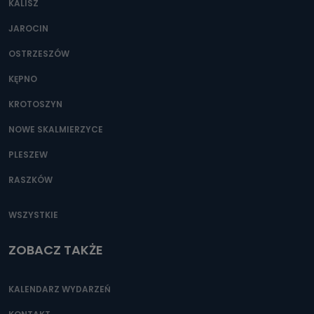
KALISZ
Można to zrobić pod numerem telefonu 62 735-51-05 lub
e-mailowo pod adresem: poczta@tvproart.pl
JAROCIN
OSTRZESZÓW
KĘPNO
KROTOSZYN
NOWE SKALMIERZYCE
PLESZEW
RASZKÓW
WSZYSTKIE
ZOBACZ TAKŻE
KALENDARZ WYDARZEŃ