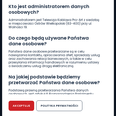
Kto jest administratorem danych
osobowych?
Pobierz logotyp
Administratorem jest Telewizja Kablowa Pro-Art z siedzibą
w miejscowości Ostrów Wielkopolski (63-400) przy ul.
Wolności 19.
LINIA INTERWENCYJNA
Do czego będą używane Państwa
661 997 997
dane osobowe?
Państwa dane osobowe przetwarzane są w celu
REDAKCJA
nawiązania kontaktu, opracowania ofert, sprzedaży usług
oraz zachowania relacji biznesowych, a także w celu
62 735 22 22
redakcja@wlkp24.info
przesyłania informacji handlowych w rozumieniu ustawy
o świadczeniu usług drogą elektroniczną.
DZIAŁ REKLAMY
Na jakiej podstawie będziemy
62 735 01 85
reklama@wlkp24.info
przetwarzać Państwa dane osobowe?
Podstawą prawną przetwarzania Państwa danych
osobowych, jest artykuł 6 Rozporządzenia Parlamentu
WIADOMOŚCI
Europejskiego i Rady (UE) 2016/679 z dnia 27 kwietnia 2016
r. w sprawie ochrony osób fizycznych w związku z
przetwarzaniem danych osobowych w sprawie
AKCEPTUJE
POLITYKA PRYWATNOŚCI
swobodnego przepływu takich danych oraz uchylenia
CIEKAWOSTKI
dyrektywy 95/46/WE (RODO).