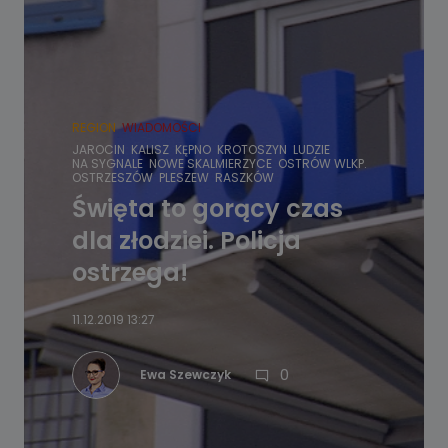
REGION
WIADOMOŚCI
JAROCIN
KALISZ
KĘPNO
KROTOSZYN
LUDZIE
NA SYGNALE
NOWE SKALMIERZYCE
OSTRÓW WLKP.
OSTRZESZÓW
PLESZEW
RASZKÓW
Święta to gorący czas
dla złodziei. Policja
ostrzega!
11.12.2019 13:27
0
Ewa Szewczyk