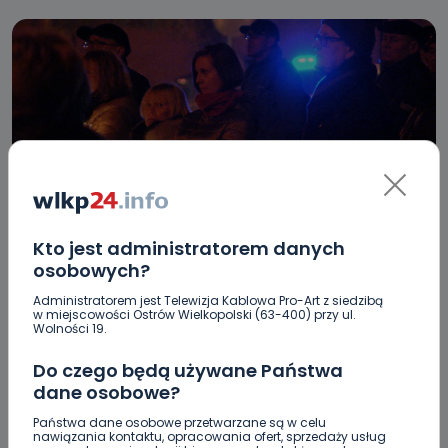
REGION
WIADOMOŚCI
Kto jest administratorem danych
„To kwestia obaw o przyszłość”. Komentarze
osobowych?
po proteście pod ostrowskim Sądem
Administratorem jest Telewizja Kablowa Pro-Art z siedzibą
w miejscowości Ostrów Wielkopolski (63-400) przy ul.
Rejonowym
Wolności 19.
19.12.2019 08:54
Do czego będą używane Państwa
dane osobowe?
6
Sebastian Matyszczak
Państwa dane osobowe przetwarzane są w celu
nawiązania kontaktu, opracowania ofert, sprzedaży usług