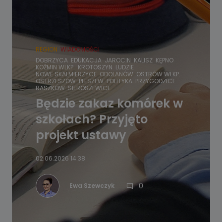
REGION
WIADOMOŚCI
DOBRZYCA
EDUKACJA
JAROCIN
KALISZ
KĘPNO
KOŹMIN WLKP.
KROTOSZYN
LUDZIE
NOWE SKALMIERZYCE
ODOLANÓW
OSTRÓW WLKP.
OSTRZESZÓW
PLESZEW
POLITYKA
PRZYGODZICE
RASZKÓW
SIEROSZEWICE
Będzie zakaz komórek w
szkołach? Przyjęto
projekt ustawy
02.06.2026 14:38
0
Ewa Szewczyk