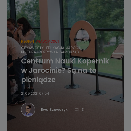
REGION
WIADOMOŚCI
CIEKAWOSTKI
EDUKACJA
JAROCIN
KULTURA I ROZRYWKA
SAMORZĄD
Centrum Nauki Kopernik
w Jarocinie? Są na to
pieniądze
21.09.2021 07:54
0
Ewa Szewczyk