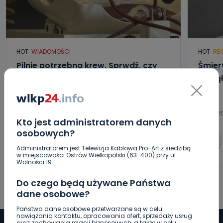
HOT
WIADOMOŚCI
HOT
RE
Pilnie potrzebna krew. Sprwdź, czy
Śmier
możesz pomóc [WIDEO]
Zginą
09.08.2026 12:13
09.08.2
Kto jest administratorem danych
osobowych?
0
Aleksandra Barczak
Administratorem jest Telewizja Kablowa Pro-Art z siedzibą
w miejscowości Ostrów Wielkopolski (63-400) przy ul.
Wolności 19.
Do czego będą używane Państwa
dane osobowe?
Państwa dane osobowe przetwarzane są w celu
nawiązania kontaktu, opracowania ofert, sprzedaży usług
oraz zachowania relacji biznesowych, a także w celu