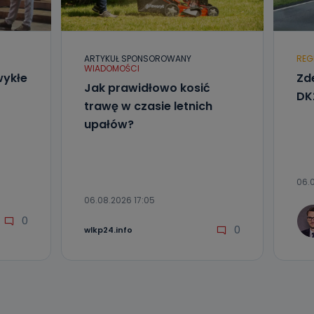
l. Wolności
e
ARTYKUŁ SPONSOROWANY
REG
WIADOMOŚCI
wykłe
Zde
ania od
Jak prawidłowo kosić
. Wolności
DK
że żądania
trawę w czasie letnich
enia
upałów?
06.0
06.08.2026 17:05
0
0
wlkp24.info
nio od
brane ze
taktowy,
racownicy