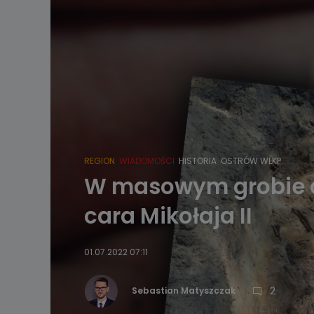
REGION
WIADOMOŚCI
HISTORIA
OSTRÓW WLKP.
W masowym grobie odn
cara Mikołaja II
01.07.2022 07:11
2
Sebastian Matyszczak