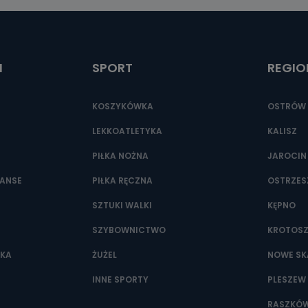
ić pod numerem telefonu 62 735-51-05 lub e-mailowo pod adresem:
t.pl
I
SPORT
REGIO
KOSZYKÓWKA
OSTRÓW 
LEKKOATLETYKA
KALISZ
PIŁKA NOŻNA
JAROCIN
NANSE
PIŁKA RĘCZNA
OSTRZE
SZTUKI WALKI
KĘPNO
SZYBOWNICTWO
KROTOS
WKA
ŻUŻEL
NOWE SK
INNE SPORTY
PLESZEW
RASZKÓ