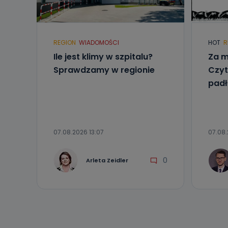
Telewizja Kablo
19 nie przekaz
wykorzystywan
REGION
WIADOMOŚCI
HOT
R
Co mogą 
Ile jest klimy w szpitalu?
Za m
Po wyrażeniu 
Telewizji Kablo
Sprawdzamy w regionie
Czyt
19 dostępu do 
padł
ich sprostowan
sprzeciwu wobe
Do kiedy
Do czasu wycof
07.08.2026 13:07
07.08.
uzasadnionego
Jakie da
0
Arleta Zeidler
Przetwarzane 
Państwa (lub z
źródeł publiczn
adres korespo
oraz partnerzy
Jak skont