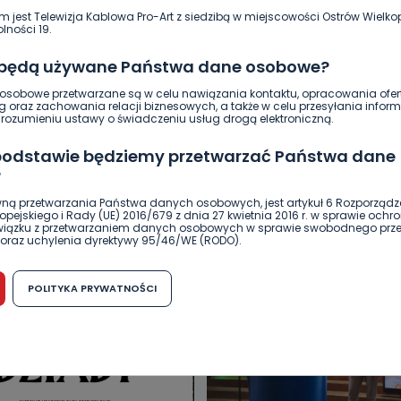
m jest Telewizja Kablowa Pro-Art z siedzibą w miejscowości Ostrów Wielkop
lności 19.
 będą używane Państwa dane osobowe?
sobowe przetwarzane są w celu nawiązania kontaktu, opracowania ofert
g oraz zachowania relacji biznesowych, a także w celu przesyłania inform
ozumieniu ustawy o świadczeniu usług drogą elektroniczną.
 podstawie będziemy przetwarzać Państwa dane
?
DUKACJA
GOSPODARKA I FINANSE
HISTORIA
KORONAWI
ną przetwarzania Państwa danych osobowych, jest artykuł 6 Rozporządz
pejskiego i Rady (UE) 2016/679 z dnia 27 kwietnia 2016 r. w sprawie ochr
ĄD
ŚRODOWISKO
WASZE INFO
WSZYSTKICH ŚWIĘTYCH
związku z przetwarzaniem danych osobowych w sprawie swobodnego prz
oraz uchylenia dyrektywy 95/46/WE (RODO).
możliwość cofnięcia zgody?
POLITYKA PRYWATNOŚCI
h osobowych jest dobrowolne, nie jest wymogiem ustawowym lub umo
runku zawarcia umowy. Cofnięcie zgody jest możliwe na każdym etapie i ni
dnymi negatywnymi konsekwencjami. Cofnięcia zgody można dokonać w
 (e-mail, poczta tradycyjna) tak, aby dotarła do wiadomości Telewizji 
ibą w miejscowości Ostrów Wielkopolski (63-400) przy ul. Wolności 19.
komu możemy przekazać Państwa dane?