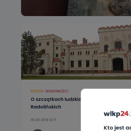
REGION
WIADOMOŚCI
O szczątkach ludzkich w Pałacu
Radolińskich
19.08.2019 13:11
Kto jest 