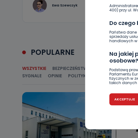
0
Ewa Szewczyk
Administratore
400) przy ul. Wo
Do czego
Państwa dane o
sprzedaży usłu
handlowych w r
POPULARNE
Na jakiej
osobowe
WSZYSTKIE
BEZPIECZEŃSTWO
CIEKAWOSTKI
E
Podstawą praw
Parlamentu Euro
SYGNALE
OPINIE
POLITYKA
RELIGIA
SAMORZ
fizycznych w 
takich danych 
Czy jest 
AKCEPTUJE
Podanie danyc
nie stanowi wa
związane z ża
wybrany sposób
Pro-Art z siedz
Kiedy i 