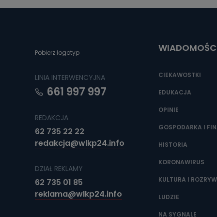
Można to zrob
poczta@tvproar
WIADOMOŚC
Pobierz logotyp
CIEKAWOSTKI
LINIA INTERWENCYJNA
661 997 997
EDUKACJA
OPINIE
REDAKCJA
GOSPODARKA I FI
62 735 22 22
redakcja@wlkp24.info
HISTORIA
KORONAWIRUS
DZIAŁ REKLAMY
KULTURA I ROZRY
62 735 01 85
reklama@wlkp24.info
LUDZIE
NA SYGNALE