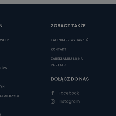
N
ZOBACZ TAKŻE
WLKP.
KALENDARZ WYDARZEŃ
KONTAKT
ZAREKLAMUJ SIĘ NA
PORTALU
SZÓW
DOŁĄCZ DO NAS
ZYN
Facebook
ALMIERZYCE
Instagram
W