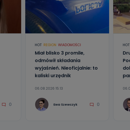
nio od
brane ze
HOT
REGION
WIADOMOŚCI
HOT
taktowy,
racownicy
Miał blisko 3 promile,
Dr
odmówił składania
Po
wyjaśnień. Nieoficjalnie: to
do
kaliski urzędnik
pa
06.08.2026 15:13
06.0
0
0
Ewa Szewczyk