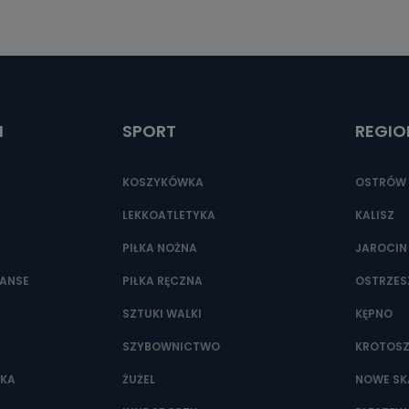
I
SPORT
REGIO
KOSZYKÓWKA
OSTRÓW 
LEKKOATLETYKA
KALISZ
PIŁKA NOŻNA
JAROCIN
NANSE
PIŁKA RĘCZNA
OSTRZE
SZTUKI WALKI
KĘPNO
SZYBOWNICTWO
KROTOS
WKA
ŻUŻEL
NOWE SK