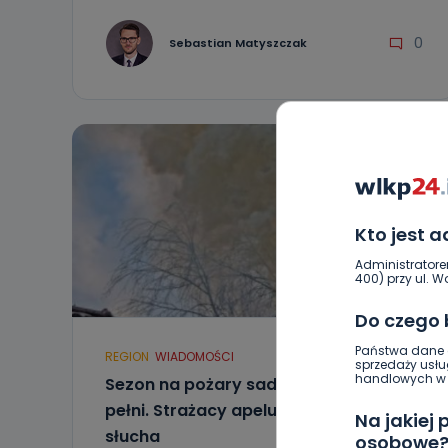
0
Sebastian Matyszczak
Kto jest 
Administratore
400) przy ul. Wo
Do czego
Państwa dane o
REGION
WIADOMOŚCI
sprzedaży usłu
handlowych w r
Sezon na pożary sadzy w kominach w
pełni. Strażacy apelują, ale nie każdy
Na jakiej
słucha
osobowe