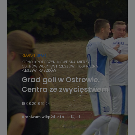
REGION
SPORT
KĘPNO
KROTOSZYN
NOWE SKALMIERZYCE
OSTRÓW WLKP.
OSTRZESZÓW
PIŁKA NOŻNA
PLESZEW
RASZKÓW
Grad goli w Ostrowie.
Centra ze zwycięstwem
18.08.2018 19:24
1
Archiwum wlkp24.info