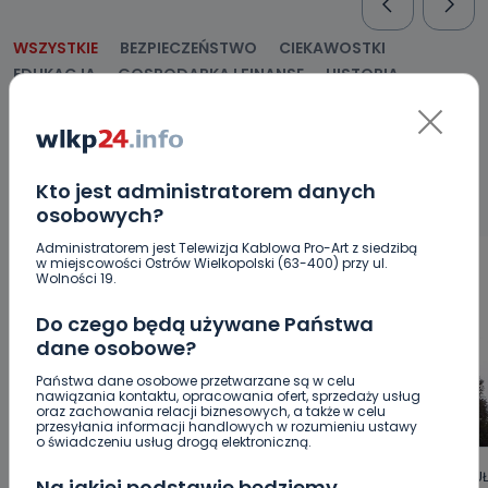
WSZYSTKIE
BEZPIECZEŃSTWO
CIEKAWOSTKI
EDUKACJA
GOSPODARKA I FINANSE
HISTORIA
KORONAWIRUS
KULTURA I ROZRYWKA
LUDZIE
NA
SYGNALE
OPINIE
POLITYKA
RELIGIA
SAMORZĄD
ŚRODOWISKO
WASZE INFO
WSZYSTKICH ŚWIĘTYCH
WYWIADY
ZDROWIE
Kto jest administratorem danych
osobowych?
Administratorem jest Telewizja Kablowa Pro-Art z siedzibą
w miejscowości Ostrów Wielkopolski (63-400) przy ul.
Wolności 19.
Do czego będą używane Państwa
dane osobowe?
Państwa dane osobowe przetwarzane są w celu
nawiązania kontaktu, opracowania ofert, sprzedaży usług
oraz zachowania relacji biznesowych, a także w celu
przesyłania informacji handlowych w rozumieniu ustawy
o świadczeniu usług drogą elektroniczną.
HOT
REGION
WIADOMOŚCI
ARTYKU
Na jakiej podstawie będziemy