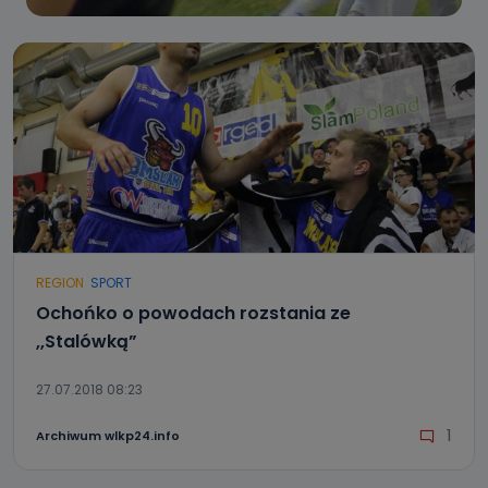
REGION
SPORT
Ochońko o powodach rozstania ze
,,Stalówką”
27.07.2018 08:23
1
Archiwum wlkp24.info