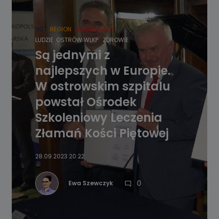
HOT
REGION
WIADOMOŚCI
LUDZIE
OSTRÓW WLKP.
ZDROWIE
Są jednymi z
najlepszych w Europie.
W ostrowskim szpitalu
powstał Ośrodek
Szkoleniowy Leczenia
Złamań Kości Piętowej
28.09.2023 20:22
0
Ewa Szewczyk