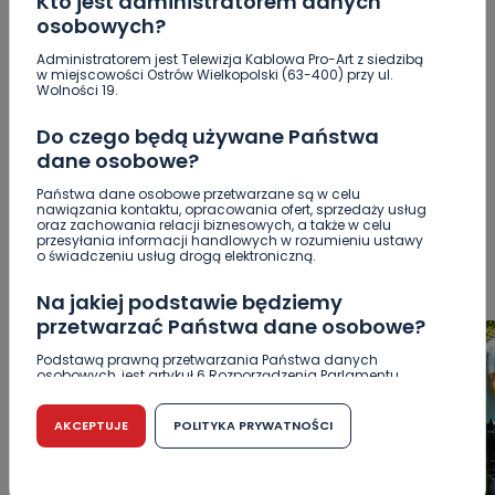
Kto jest administratorem danych
osobowych?
Administratorem jest Telewizja Kablowa Pro-Art z siedzibą
POPULARNE
w miejscowości Ostrów Wielkopolski (63-400) przy ul.
Wolności 19.
WSZYSTKIE
BEZPIECZEŃSTWO
CIEKAWOSTKI
Do czego będą używane Państwa
EDUKACJA
GOSPODARKA I FINANSE
HISTORIA
dane osobowe?
KORONAWIRUS
KULTURA I ROZRYWKA
LUDZIE
NA
Państwa dane osobowe przetwarzane są w celu
SYGNALE
OPINIE
POLITYKA
RELIGIA
SAMORZĄD
nawiązania kontaktu, opracowania ofert, sprzedaży usług
oraz zachowania relacji biznesowych, a także w celu
ŚRODOWISKO
WASZE INFO
WSZYSTKICH ŚWIĘTYCH
przesyłania informacji handlowych w rozumieniu ustawy
o świadczeniu usług drogą elektroniczną.
WYWIADY
ZDROWIE
Na jakiej podstawie będziemy
przetwarzać Państwa dane osobowe?
Podstawą prawną przetwarzania Państwa danych
osobowych, jest artykuł 6 Rozporządzenia Parlamentu
Europejskiego i Rady (UE) 2016/679 z dnia 27 kwietnia 2016
r. w sprawie ochrony osób fizycznych w związku z
przetwarzaniem danych osobowych w sprawie
AKCEPTUJE
POLITYKA PRYWATNOŚCI
swobodnego przepływu takich danych oraz uchylenia
dyrektywy 95/46/WE (RODO).