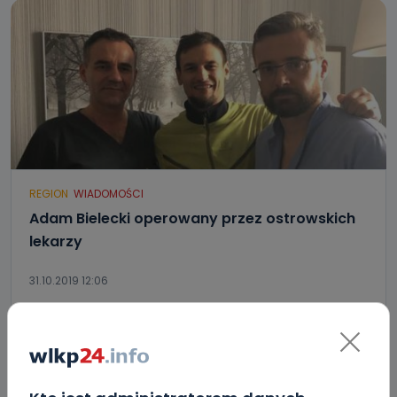
REGION
WIADOMOŚCI
Adam Bielecki operowany przez ostrowskich
lekarzy
31.10.2019 12:06
5
Ewa Szewczyk