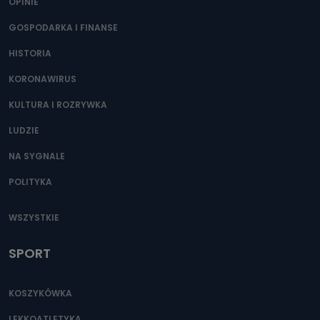
OPINIE
e-mailowo pod adresem: poczta@tvproart.pl
GOSPODARKA I FINANSE
HISTORIA
KORONAWIRUS
KULTURA I ROZRYWKA
LUDZIE
NA SYGNALE
POLITYKA
WSZYSTKIE
SPORT
KOSZYKÓWKA
LEKKOATLETYKA