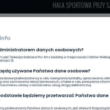
administratorem danych osobowych?
DUKACJA
GOSPODARKA I FINANSE
HISTORIA
KORONAWI
ĄD
ŚRODOWISKO
WASZE INFO
WSZYSTKICH ŚWIĘTYCH
m jest Telewizja Kablowa Pro-Art z siedzibą w miejscowości Ostrów Wielkop
lności 19.
 będą używane Państwa dane osobowe?
sobowe przetwarzane są w celu nawiązania kontaktu, opracowania ofert
g oraz zachowania relacji biznesowych, a także w celu przesyłania inform
ozumieniu ustawy o świadczeniu usług drogą elektroniczną.
 podstawie będziemy przetwarzać Państwa dane
?
ną przetwarzania Państwa danych osobowych, jest artykuł 6 Rozporządz