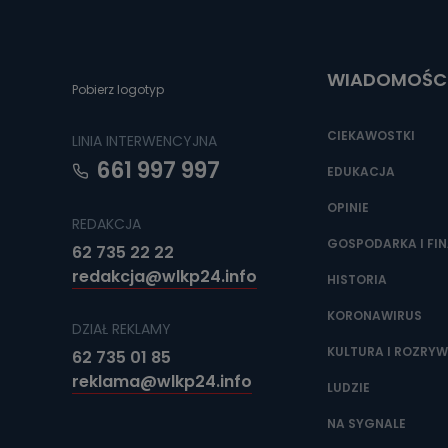
Do czasu wycof
uzasadnionego
Jakie da
WIADOMOŚC
Pobierz logotyp
Przetwarzane 
Państwa (lub z
źródeł publiczn
CIEKAWOSTKI
LINIA INTERWENCYJNA
adres korespo
oraz partnerzy
661 997 997
EDUKACJA
Jak skont
OPINIE
REDAKCJA
Można to zrob
poczta@tvproar
GOSPODARKA I FI
62 735 22 22
redakcja@wlkp24.info
HISTORIA
KORONAWIRUS
DZIAŁ REKLAMY
KULTURA I ROZRY
62 735 01 85
reklama@wlkp24.info
LUDZIE
NA SYGNALE