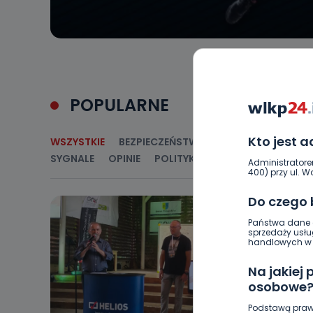
POPULARNE
Kto jest 
WSZYSTKIE
BEZPIECZEŃSTWO
CIEKAWOSTKI
E
SYGNALE
OPINIE
POLITYKA
RELIGIA
SAMORZ
Administratore
400) przy ul. Wo
Do czego
Państwa dane o
sprzedaży usłu
handlowych w r
Na jakiej
osobowe
Podstawą praw