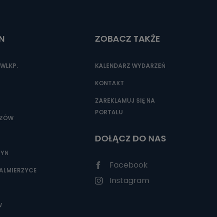
N
ZOBACZ TAKŻE
nio od
brane ze
taktowy,
WLKP.
KALENDARZ WYDARZEŃ
racownicy
KONTAKT
ZAREKLAMUJ SIĘ NA
PORTALU
SZÓW
DOŁĄCZ DO NAS
ZYN
Facebook
ALMIERZYCE
Instagram
W