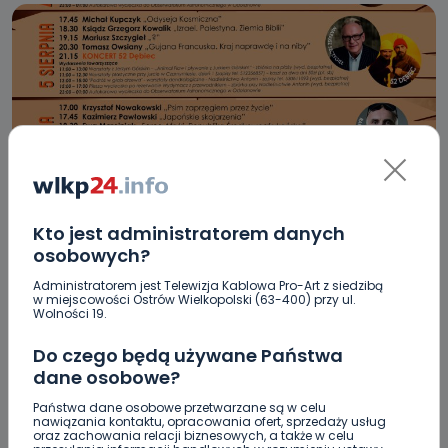
REGION
WIADOMOŚCI
Kto jest administratorem danych
Jak przebiegnie Odyseja Antonińska?
osobowych?
[ZOBACZ HARMONOGRAM]
Administratorem jest Telewizja Kablowa Pro-Art z siedzibą
w miejscowości Ostrów Wielkopolski (63-400) przy ul.
Wolności 19.
04.08.2022 11:39
Do czego będą używane Państwa
dane osobowe?
0
Ewa Szewczyk
Państwa dane osobowe przetwarzane są w celu
nawiązania kontaktu, opracowania ofert, sprzedaży usług
oraz zachowania relacji biznesowych, a także w celu