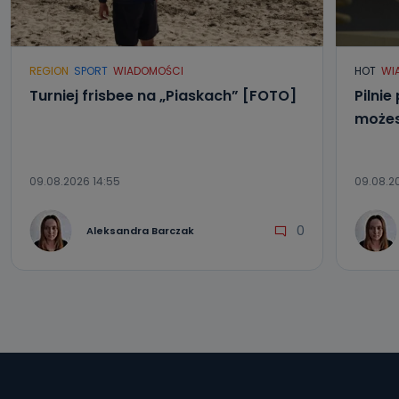
REGION
SPORT
WIADOMOŚCI
HOT
WI
Turniej frisbee na „Piaskach” [FOTO]
Pilnie
możes
09.08.2026 14:55
09.08.20
0
Aleksandra Barczak