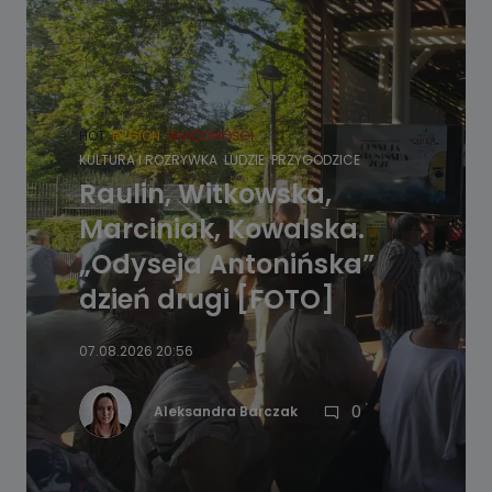
HOT
REGION
WIADOMOŚCI
KULTURA I ROZRYWKA
LUDZIE
PRZYGODZICE
Raulin, Witkowska,
Marciniak, Kowalska.
„Odyseja Antonińska”
dzień drugi [FOTO]
07.08.2026 20:56
0
Aleksandra Barczak