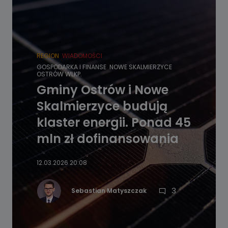
REGION
WIADOMOŚCI
GOSPODARKA I FINANSE
NOWE SKALMIERZYCE
OSTRÓW WLKP.
Gminy Ostrów i Nowe
Skalmierzyce budują
klaster energii. Ponad 45
mln zł dofinansowania
12.03.2026 20:08
3
Sebastian Matyszczak