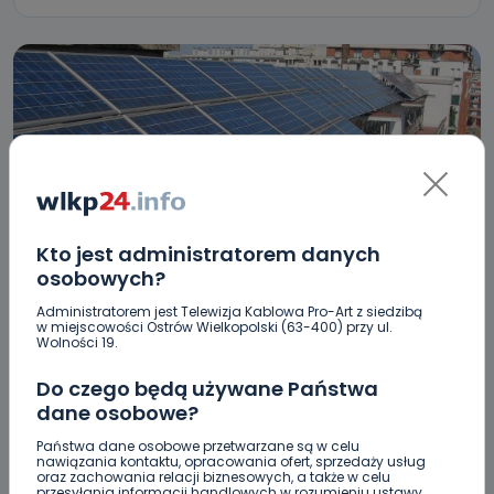
Kto jest administratorem danych
osobowych?
REGION
WIADOMOŚCI
Administratorem jest Telewizja Kablowa Pro-Art z siedzibą
Nie chcieli montować fotowoltaiki, bo termin
w miejscowości Ostrów Wielkopolski (63-400) przy ul.
Wolności 19.
był zbyt krótki
Do czego będą używane Państwa
19.10.2018 09:49
dane osobowe?
Państwa dane osobowe przetwarzane są w celu
0
Sebastian Matyszczak
nawiązania kontaktu, opracowania ofert, sprzedaży usług
oraz zachowania relacji biznesowych, a także w celu
przesyłania informacji handlowych w rozumieniu ustawy