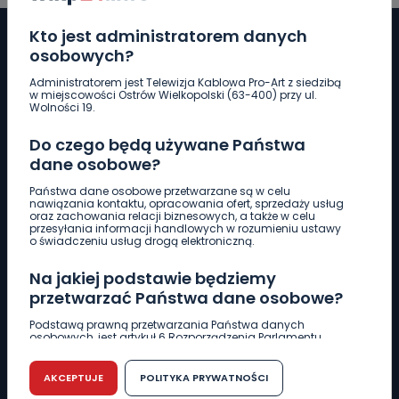
Kto jest administratorem danych
osobowych?
Administratorem jest Telewizja Kablowa Pro-Art z siedzibą
Pobierz logotyp
w miejscowości Ostrów Wielkopolski (63-400) przy ul.
Wolności 19.
LINIA INTERWENCYJNA
Do czego będą używane Państwa
661 997 997
dane osobowe?
Państwa dane osobowe przetwarzane są w celu
nawiązania kontaktu, opracowania ofert, sprzedaży usług
REDAKCJA
oraz zachowania relacji biznesowych, a także w celu
przesyłania informacji handlowych w rozumieniu ustawy
62 735 22 22
redakcja@wlkp24.info
o świadczeniu usług drogą elektroniczną.
Na jakiej podstawie będziemy
DZIAŁ REKLAMY
przetwarzać Państwa dane osobowe?
62 735 01 85
reklama@wlkp24.info
Podstawą prawną przetwarzania Państwa danych
osobowych, jest artykuł 6 Rozporządzenia Parlamentu
Europejskiego i Rady (UE) 2016/679 z dnia 27 kwietnia 2016
WIADOMOŚCI
r. w sprawie ochrony osób fizycznych w związku z
przetwarzaniem danych osobowych w sprawie
AKCEPTUJE
POLITYKA PRYWATNOŚCI
swobodnego przepływu takich danych oraz uchylenia