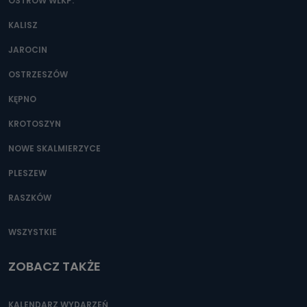
danych osobowych?
OSTRÓW WLKP.
Można to zrobić pod numerem telefonu 62 735-51-05 lub
KALISZ
e-mailowo pod adresem: poczta@tvproart.pl
JAROCIN
OSTRZESZÓW
KĘPNO
KROTOSZYN
NOWE SKALMIERZYCE
PLESZEW
RASZKÓW
WSZYSTKIE
ZOBACZ TAKŻE
KALENDARZ WYDARZEŃ