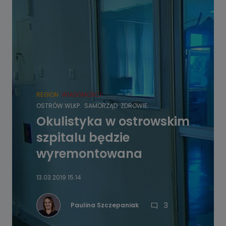
REGION
WIADOMOŚCI
OSTRÓW WLKP.
SAMORZĄD
ZDROWIE
Okulistyka w ostrowskim
szpitalu będzie
wyremontowana
13.03.2019 15:14
3
Paulina Szczepaniak