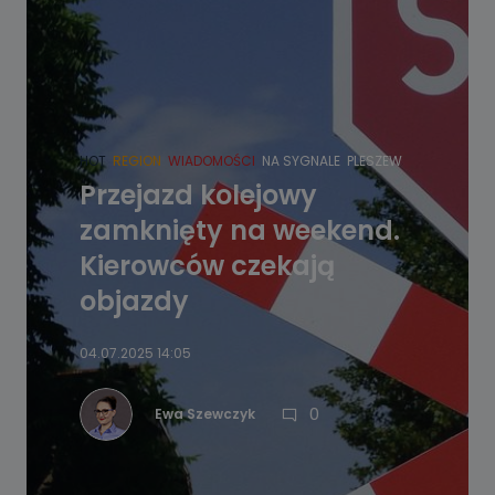
HOT
REGION
WIADOMOŚCI
NA SYGNALE
PLESZEW
Przejazd kolejowy
zamknięty na weekend.
Kierowców czekają
objazdy
04.07.2025 14:05
0
Ewa Szewczyk