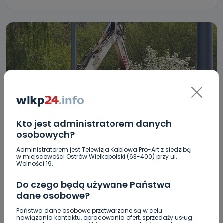
Kto jest administratorem danych
REGION
WIADOMOŚCI
osobowych?
Trwa budowa ronda. Jak nie zabłądzić w
Administratorem jest Telewizja Kablowa Pro-Art z siedzibą
w miejscowości Ostrów Wielkopolski (63-400) przy ul.
Jarocinie?
Wolności 19.
02.05.2019 13:07
Do czego będą używane Państwa
dane osobowe?
0
Sebastian Matyszczak
Państwa dane osobowe przetwarzane są w celu
nawiązania kontaktu, opracowania ofert, sprzedaży usług