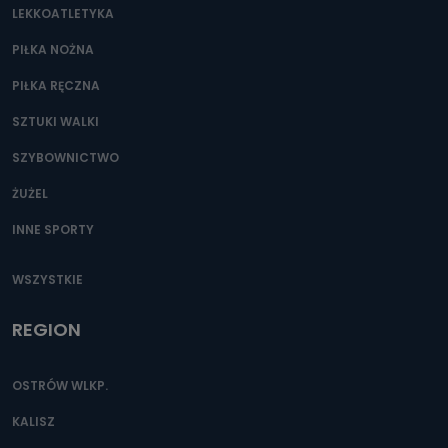
LEKKOATLETYKA
Przetwarzane kategorie Państwa danych osobowych to
dane, które pochodzą bezpośrednio od Państwa (lub
zostały przekazane w Państwa imieniu) lub dane osobowe,
PIŁKA NOŻNA
które zostały zebrane ze źródeł publicznie dostępnych, w
szczególności: imię i nazwisko, adres e-mail, telefon
PIŁKA RĘCZNA
kontaktowy, adres korespondencyjny. Odbiorcą Pastwa
danych osobowych są pracownicy i współpracownicy
oraz partnerzy wspomagający administratora w jego
SZTUKI WALKI
biznesowej działalności.
SZYBOWNICTWO
Jak skontaktować się z inspektorem
danych osobowych?
ŻUŻEL
Można to zrobić pod numerem telefonu 62 735-51-05 lub
INNE SPORTY
e-mailowo pod adresem: poczta@tvproart.pl
WSZYSTKIE
REGION
OSTRÓW WLKP.
KALISZ