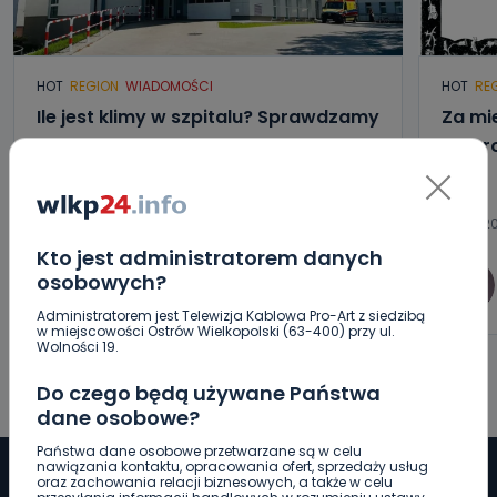
HOT
REGION
WIADOMOŚCI
HOT
RE
Ile jest klimy w szpitalu? Sprawdzamy
Za mi
w regionie
tym r
07.08.2026 13:07
07.08.20
Kto jest administratorem danych
osobowych?
0
Arleta Zeidler
Administratorem jest Telewizja Kablowa Pro-Art z siedzibą
w miejscowości Ostrów Wielkopolski (63-400) przy ul.
Wolności 19.
Do czego będą używane Państwa
dane osobowe?
Państwa dane osobowe przetwarzane są w celu
nawiązania kontaktu, opracowania ofert, sprzedaży usług
oraz zachowania relacji biznesowych, a także w celu