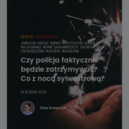
REGION
WIADOMOŚCI
JAROCIN
KALISZ
KĘPNO
KROTOSZYN
LUDZIE
NA SYGNALE
NOWE SKALMIERZYCE
OSTRÓW WLKP.
OSTRZESZÓW
PLESZEW
RASZKÓW
Czy policja faktycznie
będzie zatrzymywać?
Co z nocą sylwestrową?
31.12.2020 13:23
13
Ewa Szewczyk