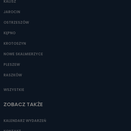
KALISZ
Można to zrobić pod numerem telefonu 62 735-51-05 lub
e-mailowo pod adresem: poczta@tvproart.pl
JAROCIN
OSTRZESZÓW
KĘPNO
KROTOSZYN
NOWE SKALMIERZYCE
PLESZEW
RASZKÓW
WSZYSTKIE
ZOBACZ TAKŻE
KALENDARZ WYDARZEŃ