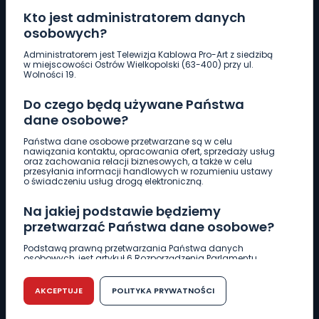
Kto jest administratorem danych
osobowych?
Pobierz logotyp
Administratorem jest Telewizja Kablowa Pro-Art z siedzibą
w miejscowości Ostrów Wielkopolski (63-400) przy ul.
Wolności 19.
LINIA INTERWENCYJNA
Do czego będą używane Państwa
661 997 997
dane osobowe?
Państwa dane osobowe przetwarzane są w celu
REDAKCJA
nawiązania kontaktu, opracowania ofert, sprzedaży usług
oraz zachowania relacji biznesowych, a także w celu
62 735 22 22
redakcja@wlkp24.info
przesyłania informacji handlowych w rozumieniu ustawy
o świadczeniu usług drogą elektroniczną.
DZIAŁ REKLAMY
Na jakiej podstawie będziemy
62 735 01 85
reklama@wlkp24.info
przetwarzać Państwa dane osobowe?
Podstawą prawną przetwarzania Państwa danych
osobowych, jest artykuł 6 Rozporządzenia Parlamentu
WIADOMOŚCI
Europejskiego i Rady (UE) 2016/679 z dnia 27 kwietnia 2016
r. w sprawie ochrony osób fizycznych w związku z
przetwarzaniem danych osobowych w sprawie
AKCEPTUJE
POLITYKA PRYWATNOŚCI
swobodnego przepływu takich danych oraz uchylenia
CIEKAWOSTKI
dyrektywy 95/46/WE (RODO).