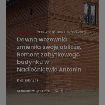
WIADOMOŚCI
CIEKAWOSTKI
LUDZIE
ŚRODOWISKO
Dawna wozownia
zmieniła swoje oblicze.
Remont zabytkowego
budynku w
Nadleśnictwie Antonin
17.03.2019 12:08
0
Archiwum wlkp24.info