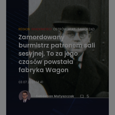
REGION
WIADOMOŚCI
OSTRÓW WLKP.
SAMORZĄD
Zamordowany
burmistrz patronem sali
sesyjnej. To za jego
czasów powstała
fabryka Wagon
03.07.2020 14:41
5
Sebastian Matyszczak