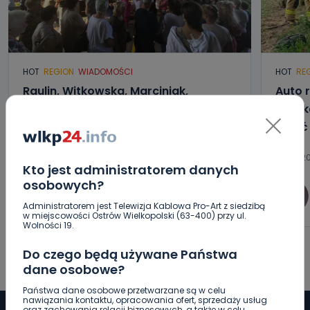
HOT
REGION
WIADOMOŚCI
HOT
RE
Raulin, Witkowska, Marciniak,
Auto r
Kowalska. „Odyseja Antonińska”
Poszk
dzień drugi [FOTO]
wyjść
07.08.2026 20:56
07.08.20
Kto jest administratorem danych
osobowych?
0
Aleksandra Barczak
Administratorem jest Telewizja Kablowa Pro-Art z siedzibą
w miejscowości Ostrów Wielkopolski (63-400) przy ul.
Wolności 19.
Do czego będą używane Państwa
dane osobowe?
Państwa dane osobowe przetwarzane są w celu
nawiązania kontaktu, opracowania ofert, sprzedaży usług
oraz zachowania relacji biznesowych, a także w celu