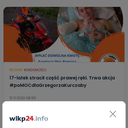
REGION
WIADOMOŚCI
17-latek stracił część prawej ręki. Trwa akcja
#poMOCdlaGrzegorzaKurczaby
13.11.2020 08:55
0
Sebastian Matyszczak