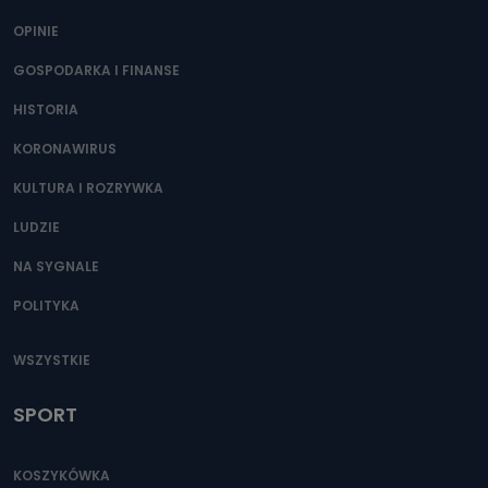
Można to zrobić pod numerem telefonu 62 735-51-05 lub
e-mailowo pod adresem: poczta@tvproart.pl
OPINIE
GOSPODARKA I FINANSE
HISTORIA
KORONAWIRUS
KULTURA I ROZRYWKA
LUDZIE
NA SYGNALE
POLITYKA
WSZYSTKIE
SPORT
KOSZYKÓWKA