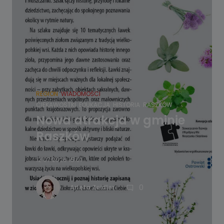
REGION
WIADOMOŚCI
CIEKAWOSTKI
EDUKACJA
HISTORIA
RASZKÓW
Nowa atrakcja w gminie
Raszków
12.07.2026 15:01
0
Arleta Zeidler