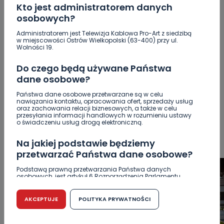
Kto jest administratorem danych
osobowych?
Administratorem jest Telewizja Kablowa Pro-Art z siedzibą
w miejscowości Ostrów Wielkopolski (63-400) przy ul.
POPULARNE
Wolności 19.
Do czego będą używane Państwa
WSZYSTKIE
BEZPIECZEŃSTWO
CIEKAWOSTKI
dane osobowe?
EDUKACJA
GOSPODARKA I FINANSE
HISTORIA
Państwa dane osobowe przetwarzane są w celu
KORONAWIRUS
KULTURA I ROZRYWKA
LUDZIE
NA
nawiązania kontaktu, opracowania ofert, sprzedaży usług
SYGNALE
OPINIE
POLITYKA
RELIGIA
SAMORZĄD
oraz zachowania relacji biznesowych, a także w celu
przesyłania informacji handlowych w rozumieniu ustawy
ŚRODOWISKO
WASZE INFO
WSZYSTKICH ŚWIĘTYCH
o świadczeniu usług drogą elektroniczną.
WYWIADY
ZDROWIE
Na jakiej podstawie będziemy
przetwarzać Państwa dane osobowe?
Podstawą prawną przetwarzania Państwa danych
osobowych, jest artykuł 6 Rozporządzenia Parlamentu
Europejskiego i Rady (UE) 2016/679 z dnia 27 kwietnia 2016
r. w sprawie ochrony osób fizycznych w związku z
przetwarzaniem danych osobowych w sprawie
AKCEPTUJE
POLITYKA PRYWATNOŚCI
swobodnego przepływu takich danych oraz uchylenia
dyrektywy 95/46/WE (RODO).