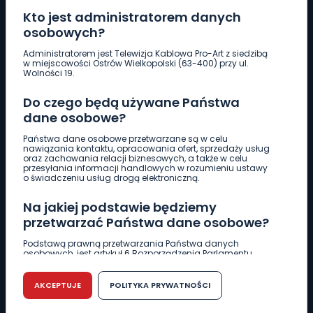
Kto jest administratorem danych
osobowych?
Pobierz logotyp
Administratorem jest Telewizja Kablowa Pro-Art z siedzibą
w miejscowości Ostrów Wielkopolski (63-400) przy ul.
Wolności 19.
LINIA INTERWENCYJNA
Do czego będą używane Państwa
661 997 997
dane osobowe?
Państwa dane osobowe przetwarzane są w celu
REDAKCJA
nawiązania kontaktu, opracowania ofert, sprzedaży usług
oraz zachowania relacji biznesowych, a także w celu
62 735 22 22
redakcja@wlkp24.info
przesyłania informacji handlowych w rozumieniu ustawy
o świadczeniu usług drogą elektroniczną.
DZIAŁ REKLAMY
Na jakiej podstawie będziemy
62 735 01 85
reklama@wlkp24.info
przetwarzać Państwa dane osobowe?
Podstawą prawną przetwarzania Państwa danych
osobowych, jest artykuł 6 Rozporządzenia Parlamentu
WIADOMOŚCI
Europejskiego i Rady (UE) 2016/679 z dnia 27 kwietnia 2016
r. w sprawie ochrony osób fizycznych w związku z
przetwarzaniem danych osobowych w sprawie
AKCEPTUJE
POLITYKA PRYWATNOŚCI
swobodnego przepływu takich danych oraz uchylenia
CIEKAWOSTKI
dyrektywy 95/46/WE (RODO).