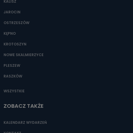
KALISZ
Można to zrobić pod numerem telefonu 62 735-51-05 lub
e-mailowo pod adresem: poczta@tvproart.pl
JAROCIN
OSTRZESZÓW
KĘPNO
KROTOSZYN
NOWE SKALMIERZYCE
PLESZEW
RASZKÓW
WSZYSTKIE
ZOBACZ TAKŻE
KALENDARZ WYDARZEŃ