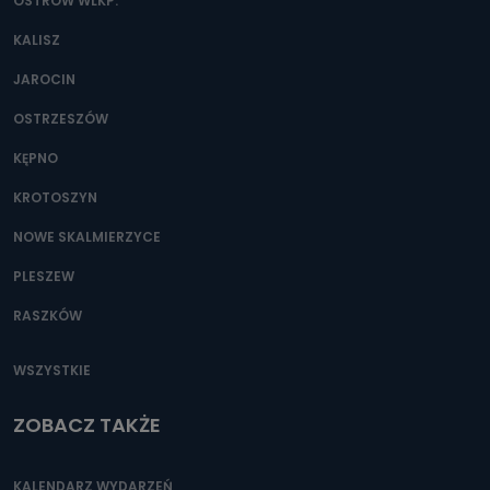
danych osobowych?
OSTRÓW WLKP.
Można to zrobić pod numerem telefonu 62 735-51-05 lub
KALISZ
e-mailowo pod adresem: poczta@tvproart.pl
JAROCIN
OSTRZESZÓW
KĘPNO
KROTOSZYN
NOWE SKALMIERZYCE
PLESZEW
RASZKÓW
WSZYSTKIE
ZOBACZ TAKŻE
KALENDARZ WYDARZEŃ