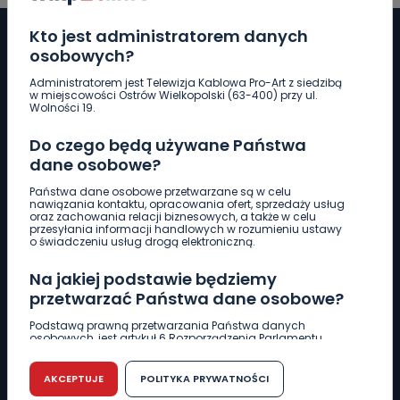
Kto jest administratorem danych
osobowych?
Administratorem jest Telewizja Kablowa Pro-Art z siedzibą
Pobierz logotyp
w miejscowości Ostrów Wielkopolski (63-400) przy ul.
Wolności 19.
LINIA INTERWENCYJNA
Do czego będą używane Państwa
661 997 997
dane osobowe?
Państwa dane osobowe przetwarzane są w celu
nawiązania kontaktu, opracowania ofert, sprzedaży usług
REDAKCJA
oraz zachowania relacji biznesowych, a także w celu
przesyłania informacji handlowych w rozumieniu ustawy
62 735 22 22
redakcja@wlkp24.info
o świadczeniu usług drogą elektroniczną.
Na jakiej podstawie będziemy
DZIAŁ REKLAMY
przetwarzać Państwa dane osobowe?
62 735 01 85
reklama@wlkp24.info
Podstawą prawną przetwarzania Państwa danych
osobowych, jest artykuł 6 Rozporządzenia Parlamentu
Europejskiego i Rady (UE) 2016/679 z dnia 27 kwietnia 2016
WIADOMOŚCI
r. w sprawie ochrony osób fizycznych w związku z
przetwarzaniem danych osobowych w sprawie
AKCEPTUJE
POLITYKA PRYWATNOŚCI
swobodnego przepływu takich danych oraz uchylenia