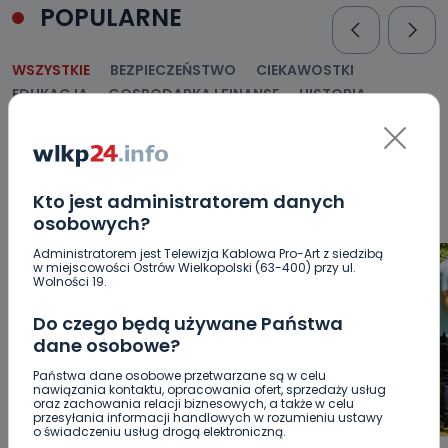
POPULARNE
WSZYSTKIE
BEZPIECZEŃSTWO
CIEKAWOSTKI
EDUKACJA
GOSPODARKA I FINANSE
HISTORIA
KORONAWIRUS
KULTURA I ROZRYWKA
LUDZIE
NA
SYGNALE
OPINIE
POLITYKA
RELIGIA
SAMORZĄD
ŚRODOWISKO
WASZE INFO
WSZYSTKICH ŚWIĘTYCH
WYWIADY
ZDROWIE
Kto jest administratorem danych
osobowych?
Administratorem jest Telewizja Kablowa Pro-Art z siedzibą
w miejscowości Ostrów Wielkopolski (63-400) przy ul.
Wolności 19.
Do czego będą używane Państwa
dane osobowe?
Państwa dane osobowe przetwarzane są w celu
nawiązania kontaktu, opracowania ofert, sprzedaży usług
oraz zachowania relacji biznesowych, a także w celu
przesyłania informacji handlowych w rozumieniu ustawy
o świadczeniu usług drogą elektroniczną.