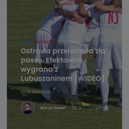
SPORT
WIADOMOŚCI
PIŁKA NOŻNA
Ostrovia przełamała złą
passę. Efektowna
wygrana z
Lubuszaninem [WIDEO]
02.08.2020 18:55
1
Marcin Gebel