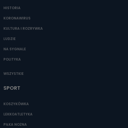
zostały przekazane w Państwa imieniu) lub dane osobowe,
HISTORIA
które zostały zebrane ze źródeł publicznie dostępnych, w
szczególności: imię i nazwisko, adres e-mail, telefon
kontaktowy, adres korespondencyjny. Odbiorcą Pastwa
KORONAWIRUS
danych osobowych są pracownicy i współpracownicy
oraz partnerzy wspomagający administratora w jego
biznesowej działalności.
KULTURA I ROZRYWKA
LUDZIE
Jak skontaktować się z inspektorem
danych osobowych?
NA SYGNALE
Można to zrobić pod numerem telefonu 62 735-51-05 lub
e-mailowo pod adresem: poczta@tvproart.pl
POLITYKA
WSZYSTKIE
SPORT
KOSZYKÓWKA
LEKKOATLETYKA
PIŁKA NOŻNA