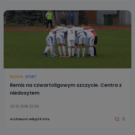
REGION
SPORT
Remis na czwartoligowym szczycie. Centra z
niedosytem
20.10.2018 23:09
0
Archiwum wlkp24.info