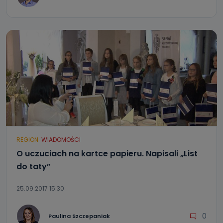
REGION
WIADOMOŚCI
O uczuciach na kartce papieru. Napisali „List
do taty”
25.09.2017 15:30
0
Paulina Szczepaniak