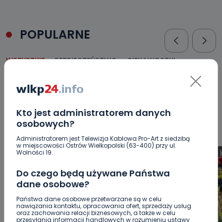
POPULARNE
WSZYSTKIE
BEZPIECZEŃSTWO
CIEKAWOSTKI
EDUKACJA
GOSPODARKA I FINANSE
HISTORIA
KORONAWIRUS
KULTURA I ROZRYWKA
LUDZIE
NA
SYGNALE
OPINIE
POLITYKA
RELIGIA
SAMORZĄD
ŚRODOWISKO
WASZE INFO
WSZYSTKICH ŚWIĘTYCH
Kto jest administratorem danych
WYWIADY
ZDROWIE
osobowych?
Administratorem jest Telewizja Kablowa Pro-Art z siedzibą
w miejscowości Ostrów Wielkopolski (63-400) przy ul.
Wolności 19.
Do czego będą używane Państwa
dane osobowe?
Państwa dane osobowe przetwarzane są w celu
nawiązania kontaktu, opracowania ofert, sprzedaży usług
oraz zachowania relacji biznesowych, a także w celu
przesyłania informacji handlowych w rozumieniu ustawy