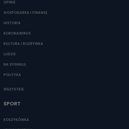
OPINIE
Przetwarzane kategorie Państwa danych osobowych to
dane, które pochodzą bezpośrednio od Państwa (lub
zostały przekazane w Państwa imieniu) lub dane osobowe,
GOSPODARKA I FINANSE
które zostały zebrane ze źródeł publicznie dostępnych, w
szczególności: imię i nazwisko, adres e-mail, telefon
HISTORIA
kontaktowy, adres korespondencyjny. Odbiorcą Pastwa
danych osobowych są pracownicy i współpracownicy
oraz partnerzy wspomagający administratora w jego
KORONAWIRUS
biznesowej działalności.
KULTURA I ROZRYWKA
Jak skontaktować się z inspektorem
danych osobowych?
LUDZIE
Można to zrobić pod numerem telefonu 62 735-51-05 lub
NA SYGNALE
e-mailowo pod adresem: poczta@tvproart.pl
POLITYKA
WSZYSTKIE
SPORT
KOSZYKÓWKA