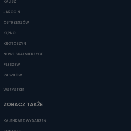
KALISZ
Można to zrobić pod numerem telefonu 62 735-51-05 lub
e-mailowo pod adresem: poczta@tvproart.pl
JAROCIN
OSTRZESZÓW
KĘPNO
KROTOSZYN
NOWE SKALMIERZYCE
PLESZEW
RASZKÓW
WSZYSTKIE
ZOBACZ TAKŻE
KALENDARZ WYDARZEŃ