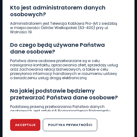
Kto jest administratorem danych
osobowych?
Pobierz logotyp
Administratorem jest Telewizja Kablowa Pro-Art z siedzibą
w miejscowości Ostrów Wielkopolski (63-400) przy ul.
Wolności 19.
LINIA INTERWENCYJNA
Do czego będą używane Państwa
661 997 997
dane osobowe?
Państwa dane osobowe przetwarzane są w celu
REDAKCJA
nawiązania kontaktu, opracowania ofert, sprzedaży usług
oraz zachowania relacji biznesowych, a także w celu
62 735 22 22
redakcja@wlkp24.info
przesyłania informacji handlowych w rozumieniu ustawy
o świadczeniu usług drogą elektroniczną.
DZIAŁ REKLAMY
Na jakiej podstawie będziemy
62 735 01 85
reklama@wlkp24.info
przetwarzać Państwa dane osobowe?
Podstawą prawną przetwarzania Państwa danych
osobowych, jest artykuł 6 Rozporządzenia Parlamentu
WIADOMOŚCI
Europejskiego i Rady (UE) 2016/679 z dnia 27 kwietnia 2016
r. w sprawie ochrony osób fizycznych w związku z
przetwarzaniem danych osobowych w sprawie
AKCEPTUJE
POLITYKA PRYWATNOŚCI
swobodnego przepływu takich danych oraz uchylenia
CIEKAWOSTKI
dyrektywy 95/46/WE (RODO).