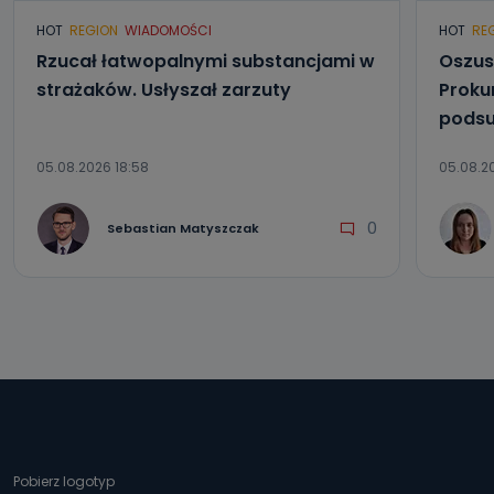
HOT
REGION
WIADOMOŚCI
HOT
RE
Rzucał łatwopalnymi substancjami w
Oszus
strażaków. Usłyszał zarzuty
Proku
podsu
05.08.2026 18:58
05.08.2
0
Sebastian Matyszczak
Pobierz logotyp