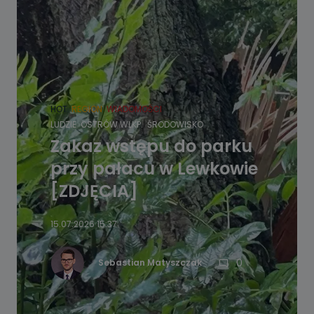
HOT
REGION
WIADOMOŚCI
LUDZIE
OSTRÓW WLKP.
ŚRODOWISKO
Zakaz wstępu do parku
przy pałacu w Lewkowie
[ZDJĘCIA]
15.07.2026 15:37
0
Sebastian Matyszczak