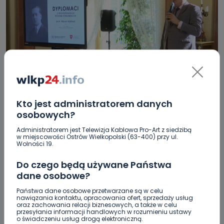
HOT
REGION
WIADOMOŚCI
Kto jest administratorem danych
Dyplomata Lipski, czyli misja skazana na
osobowych?
niepowodzenie [WIDEO]
Administratorem jest Telewizja Kablowa Pro-Art z siedzibą
w miejscowości Ostrów Wielkopolski (63-400) przy ul.
Wolności 19.
15.11.2025 12:22
Do czego będą używane Państwa
dane osobowe?
1
Sebastian Matyszczak
Państwa dane osobowe przetwarzane są w celu
nawiązania kontaktu, opracowania ofert, sprzedaży usług
oraz zachowania relacji biznesowych, a także w celu
przesyłania informacji handlowych w rozumieniu ustawy
o świadczeniu usług drogą elektroniczną.