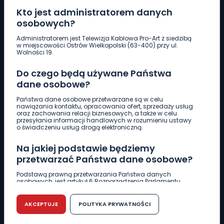
Kto jest administratorem danych
osobowych?
Pobierz logotyp
Administratorem jest Telewizja Kablowa Pro-Art z siedzibą
w miejscowości Ostrów Wielkopolski (63-400) przy ul.
Wolności 19.
LINIA INTERWENCYJNA
Do czego będą używane Państwa
661 997 997
dane osobowe?
Państwa dane osobowe przetwarzane są w celu
REDAKCJA
nawiązania kontaktu, opracowania ofert, sprzedaży usług
oraz zachowania relacji biznesowych, a także w celu
62 735 22 22
redakcja@wlkp24.info
przesyłania informacji handlowych w rozumieniu ustawy
o świadczeniu usług drogą elektroniczną.
DZIAŁ REKLAMY
Na jakiej podstawie będziemy
62 735 01 85
reklama@wlkp24.info
przetwarzać Państwa dane osobowe?
Podstawą prawną przetwarzania Państwa danych
osobowych, jest artykuł 6 Rozporządzenia Parlamentu
WIADOMOŚCI
Europejskiego i Rady (UE) 2016/679 z dnia 27 kwietnia 2016
r. w sprawie ochrony osób fizycznych w związku z
przetwarzaniem danych osobowych w sprawie
AKCEPTUJE
POLITYKA PRYWATNOŚCI
swobodnego przepływu takich danych oraz uchylenia
CIEKAWOSTKI
dyrektywy 95/46/WE (RODO).