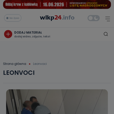
Na żywo
DODAJ MATERIAŁ
dodaj wideo, zdjęcie, tekst
Strona główna
Leonvoci
LEONVOCI