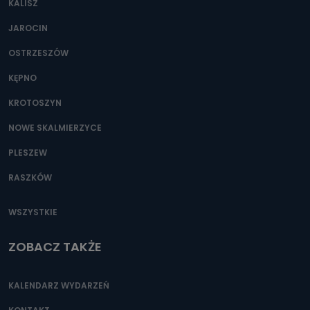
KALISZ
Można to zrobić pod numerem telefonu 62 735-51-05 lub
e-mailowo pod adresem: poczta@tvproart.pl
JAROCIN
OSTRZESZÓW
KĘPNO
KROTOSZYN
NOWE SKALMIERZYCE
PLESZEW
RASZKÓW
WSZYSTKIE
ZOBACZ TAKŻE
KALENDARZ WYDARZEŃ