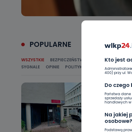
POPULARNE
Kto jest 
WSZYSTKIE
BEZPIECZEŃSTWO
CIEKAWOSTKI
E
SYGNALE
OPINIE
POLITYKA
RELIGIA
SAMORZ
Administratore
400) przy ul. Wo
Do czego
Państwa dane o
sprzedaży usłu
handlowych w r
Na jakiej
osobowe
Podstawą praw