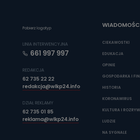
Do czasu wycof
uzasadnionego
Jakie da
WIADOMOŚC
Pobierz logotyp
Przetwarzane 
Państwa (lub z
źródeł publiczn
CIEKAWOSTKI
LINIA INTERWENCYJNA
adres korespo
oraz partnerzy
661 997 997
EDUKACJA
Jak skont
OPINIE
REDAKCJA
Można to zrob
poczta@tvproar
GOSPODARKA I FI
62 735 22 22
redakcja@wlkp24.info
HISTORIA
KORONAWIRUS
DZIAŁ REKLAMY
KULTURA I ROZRY
62 735 01 85
reklama@wlkp24.info
LUDZIE
NA SYGNALE