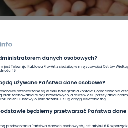
administratorem danych osobowych?
DUKACJA
GOSPODARKA I FINANSE
HISTORIA
KORONAWI
ĄD
ŚRODOWISKO
WASZE INFO
WSZYSTKICH ŚWIĘTYCH
m jest Telewizja Kablowa Pro-Art z siedzibą w miejscowości Ostrów Wielkop
lności 19.
 będą używane Państwa dane osobowe?
sobowe przetwarzane są w celu nawiązania kontaktu, opracowania ofert
g oraz zachowania relacji biznesowych, a także w celu przesyłania inform
ozumieniu ustawy o świadczeniu usług drogą elektroniczną.
 podstawie będziemy przetwarzać Państwa dane
?
ną przetwarzania Państwa danych osobowych, jest artykuł 6 Rozporządz