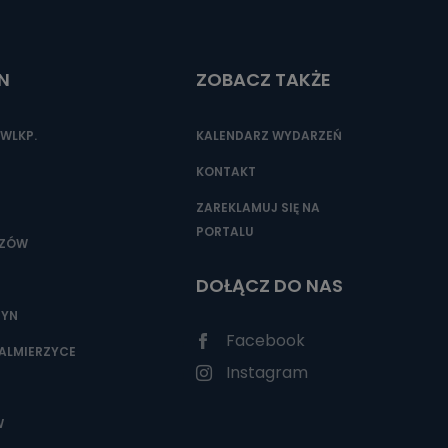
N
ZOBACZ TAKŻE
nio od
brane ze
taktowy,
WLKP.
KALENDARZ WYDARZEŃ
racownicy
KONTAKT
ZAREKLAMUJ SIĘ NA
PORTALU
SZÓW
DOŁĄCZ DO NAS
ZYN
Facebook
ALMIERZYCE
Instagram
W