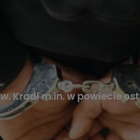
KP.
ów. Kradł m.in. w powiecie o