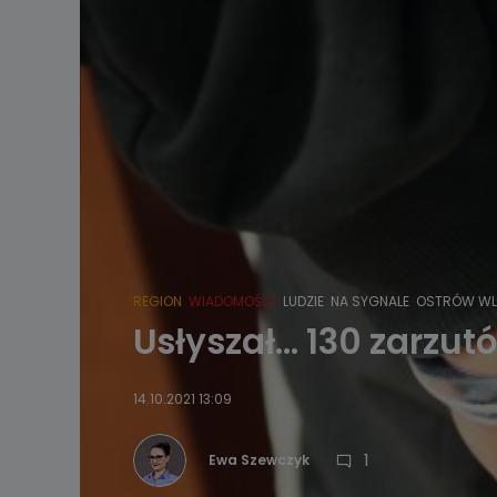
REGION
WIADOMOŚCI
LUDZIE
NA SYGNALE
OSTRÓW WL
Usłyszał… 130 zarzut
14.10.2021 13:09
1
Ewa Szewczyk