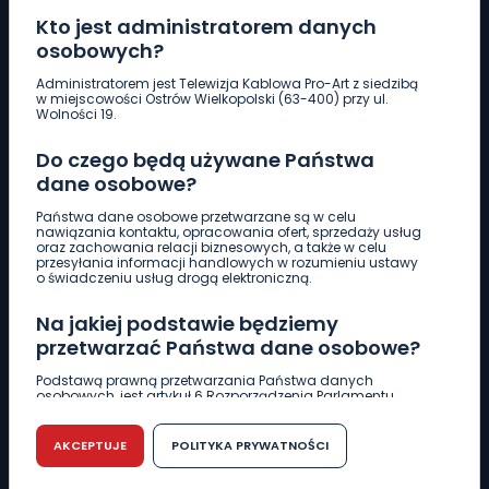
Kto jest administratorem danych
osobowych?
Pobierz logotyp
Administratorem jest Telewizja Kablowa Pro-Art z siedzibą
w miejscowości Ostrów Wielkopolski (63-400) przy ul.
Wolności 19.
LINIA INTERWENCYJNA
Do czego będą używane Państwa
661 997 997
dane osobowe?
Państwa dane osobowe przetwarzane są w celu
REDAKCJA
nawiązania kontaktu, opracowania ofert, sprzedaży usług
oraz zachowania relacji biznesowych, a także w celu
62 735 22 22
redakcja@wlkp24.info
przesyłania informacji handlowych w rozumieniu ustawy
o świadczeniu usług drogą elektroniczną.
DZIAŁ REKLAMY
Na jakiej podstawie będziemy
62 735 01 85
reklama@wlkp24.info
przetwarzać Państwa dane osobowe?
Podstawą prawną przetwarzania Państwa danych
osobowych, jest artykuł 6 Rozporządzenia Parlamentu
WIADOMOŚCI
Europejskiego i Rady (UE) 2016/679 z dnia 27 kwietnia 2016
r. w sprawie ochrony osób fizycznych w związku z
przetwarzaniem danych osobowych w sprawie
AKCEPTUJE
POLITYKA PRYWATNOŚCI
swobodnego przepływu takich danych oraz uchylenia
CIEKAWOSTKI
dyrektywy 95/46/WE (RODO).