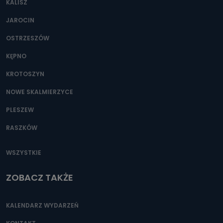
KALISZ
Można to zrobić pod numerem telefonu 62 735-51-05 lub
e-mailowo pod adresem: poczta@tvproart.pl
JAROCIN
OSTRZESZÓW
KĘPNO
KROTOSZYN
NOWE SKALMIERZYCE
PLESZEW
RASZKÓW
WSZYSTKIE
ZOBACZ TAKŻE
KALENDARZ WYDARZEŃ