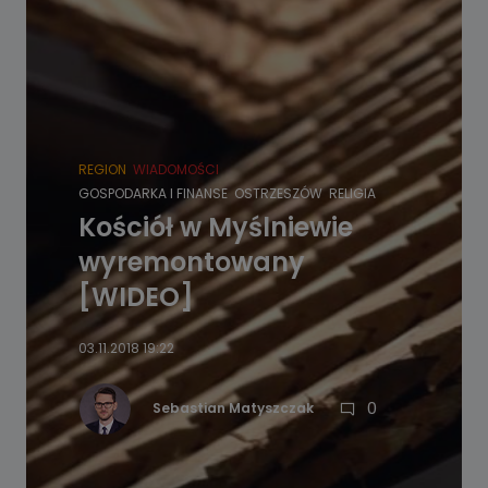
REGION
WIADOMOŚCI
GOSPODARKA I FINANSE
OSTRZESZÓW
RELIGIA
Kościół w Myślniewie
wyremontowany
[WIDEO]
03.11.2018 19:22
0
Sebastian Matyszczak