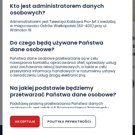
Kto jest administratorem danych
osobowych?
Administratorem jest Telewizja Kablowa Pro-Art z siedzibą
w miejscowości Ostrów Wielkopolski (63-400) przy ul.
HOT
REGION
WIADOMOŚCI
REGION
Wolności 19.
Motocyklista w szpitalu po wypadku
16-lat
Do czego będą używane Państwa
w Bobrownikach
poważ
dane osobowe?
szpita
Państwa dane osobowe przetwarzane są w celu
nawiązania kontaktu, opracowania ofert, sprzedaży usług
oraz zachowania relacji biznesowych, a także w celu
10.08.2026 11:59
10.08.20
przesyłania informacji handlowych w rozumieniu ustawy
o świadczeniu usług drogą elektroniczną.
0
Sebastian Matyszczak
Na jakiej podstawie będziemy
przetwarzać Państwa dane osobowe?
Podstawą prawną przetwarzania Państwa danych
osobowych, jest artykuł 6 Rozporządzenia Parlamentu
Europejskiego i Rady (UE) 2016/679 z dnia 27 kwietnia 2016
r. w sprawie ochrony osób fizycznych w związku z
przetwarzaniem danych osobowych w sprawie
AKCEPTUJE
POLITYKA PRYWATNOŚCI
swobodnego przepływu takich danych oraz uchylenia
dyrektywy 95/46/WE (RODO).