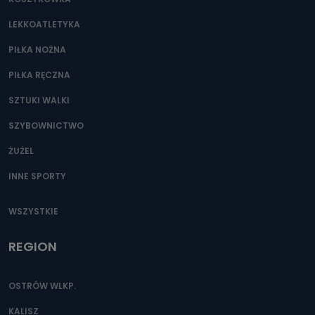
Można to zrobić pod numerem telefonu 62 735-51-05 lub
e-mailowo pod adresem: poczta@tvproart.pl
LEKKOATLETYKA
PIŁKA NOŻNA
PIŁKA RĘCZNA
SZTUKI WALKI
SZYBOWNICTWO
ŻUŻEL
INNE SPORTY
WSZYSTKIE
REGION
OSTRÓW WLKP.
KALISZ