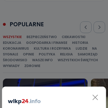
POPULARNE
WSZYSTKIE
BEZPIECZEŃSTWO
CIEKAWOSTKI
EDUKACJA
GOSPODARKA I FINANSE
HISTORIA
KORONAWIRUS
KULTURA I ROZRYWKA
LUDZIE
NA
SYGNALE
OPINIE
POLITYKA
RELIGIA
SAMORZĄD
ŚRODOWISKO
WASZE INFO
WSZYSTKICH ŚWIĘTYCH
WYWIADY
ZDROWIE