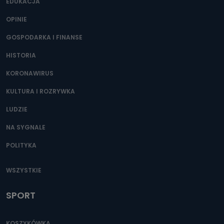
400) przy ul. Wolności 19 dostępu do danych osobowych
EDUKACJA
dotyczących Państwa oraz uzyskania ich kopii, a także
żądania ich sprostowania, usunięcia danych,
OPINIE
ograniczenia ich przetwarzania oraz prawo wniesienia
sprzeciwu wobec ich przetwarzania.
GOSPODARKA I FINANSE
Do kiedy Państwa dane osobowe będą
HISTORIA
przechowywane?
KORONAWIRUS
Do czasu wycofania zgody lub, jeśli dane będą
przetwarzane na podstawie prawnie uzasadnionego celu
administratora – do momentu wniesienia sprzeciwu.
KULTURA I ROZRYWKA
Jakie dane osobowe przetwarzamy?
LUDZIE
Przetwarzane kategorie Państwa danych osobowych to
NA SYGNALE
dane, które pochodzą bezpośrednio od Państwa (lub
zostały przekazane w Państwa imieniu) lub dane osobowe,
POLITYKA
które zostały zebrane ze źródeł publicznie dostępnych, w
szczególności: imię i nazwisko, adres e-mail, telefon
kontaktowy, adres korespondencyjny. Odbiorcą Pastwa
danych osobowych są pracownicy i współpracownicy
WSZYSTKIE
oraz partnerzy wspomagający administratora w jego
biznesowej działalności.
SPORT
Jak skontaktować się z inspektorem
danych osobowych?
KOSZYKÓWKA