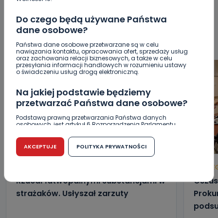
SYGNALE
OPINIE
POLITYKA
RELIGIA
SAMORZĄD
Do czego będą używane Państwa
ŚRODOWISKO
WASZE INFO
WSZYSTKICH ŚWIĘTYCH
dane osobowe?
WYWIADY
ZDROWIE
Państwa dane osobowe przetwarzane są w celu
nawiązania kontaktu, opracowania ofert, sprzedaży usług
oraz zachowania relacji biznesowych, a także w celu
przesyłania informacji handlowych w rozumieniu ustawy
o świadczeniu usług drogą elektroniczną.
Na jakiej podstawie będziemy
przetwarzać Państwa dane osobowe?
Podstawą prawną przetwarzania Państwa danych
osobowych, jest artykuł 6 Rozporządzenia Parlamentu
Europejskiego i Rady (UE) 2016/679 z dnia 27 kwietnia 2016
r. w sprawie ochrony osób fizycznych w związku z
przetwarzaniem danych osobowych w sprawie
AKCEPTUJE
POLITYKA PRYWATNOŚCI
swobodnego przepływu takich danych oraz uchylenia
dyrektywy 95/46/WE (RODO).
HOT
REGION
WIADOMOŚCI
HOT
RE
Czy jest możliwość cofnięcia zgody?
Rzucał łatwopalnymi substancjami w
Oszus
strażaków. Usłyszał zarzuty
Proku
Podanie danych osobowych jest dobrowolne, nie jest
wymogiem ustawowym lub umownym oraz nie stanowi
podsu
warunku zawarcia umowy. Cofnięcie zgody jest możliwe
na każdym etapie i nie jest to związane z żadnymi