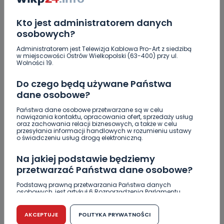
Kto jest administratorem danych
0
06.08.2026 13:33
osobowych?
Z Krotoszyna do Wrocławia.
Administratorem jest Telewizja Kablowa Pro-Art z siedzibą
Krótka…
w miejscowości Ostrów Wielkopolski (63-400) przy ul.
Wolności 19.
Czysty magnez z potasem – dlaczego warto
Do czego będą używane Państwa
zajrzeć do wyników z laboratorium?
dane osobowe?
Utrudnienia na Ledóchowskiego jeszcze do końca
Państwa dane osobowe przetwarzane są w celu
wakacji
nawiązania kontaktu, opracowania ofert, sprzedaży usług
oraz zachowania relacji biznesowych, a także w celu
przesyłania informacji handlowych w rozumieniu ustawy
Policja ostrzega: wakacje to raj dla włamywaczy
o świadczeniu usług drogą elektroniczną.
[WIDEO]
Na jakiej podstawie będziemy
Greg Hancock z wizytą w Ostrowie Wielkopolskim.
przetwarzać Państwa dane osobowe?
Wspiera amerykańskie talenty [WIDEO]
Podstawą prawną przetwarzania Państwa danych
Masz karaluchy w domu? Sprawdź, jak skutecznie
osobowych, jest artykuł 6 Rozporządzenia Parlamentu
Europejskiego i Rady (UE) 2016/679 z dnia 27 kwietnia 2016
się ich pozbyć!
r. w sprawie ochrony osób fizycznych w związku z
przetwarzaniem danych osobowych w sprawie
AKCEPTUJE
POLITYKA PRYWATNOŚCI
Bójka z użyciem noża. Zatrzymano czterech
swobodnego przepływu takich danych oraz uchylenia