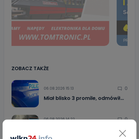
ZOBACZ TAKŻE
0
06.08.2026 15:13
Miał blisko 3 promile, odmówił…
0
06.08.2026 14:22
Drugie podejście. Podpisano
umowę na…