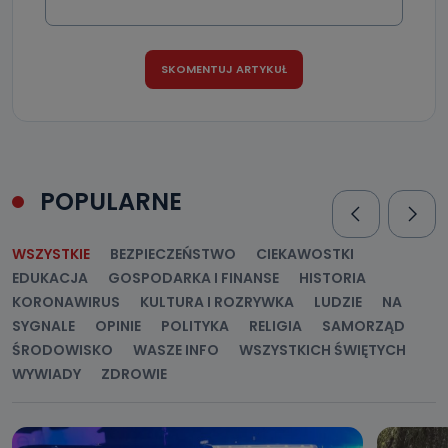
danych osobowych?
Można to zrobić pod numerem telefonu 62 735-51-05 lub
e-mailowo pod adresem: poczta@tvproart.pl
POPULARNE
WSZYSTKIE
BEZPIECZEŃSTWO
CIEKAWOSTKI
EDUKACJA
GOSPODARKA I FINANSE
HISTORIA
KORONAWIRUS
KULTURA I ROZRYWKA
LUDZIE
NA
SYGNALE
OPINIE
POLITYKA
RELIGIA
SAMORZĄD
ŚRODOWISKO
WASZE INFO
WSZYSTKICH ŚWIĘTYCH
WYWIADY
ZDROWIE