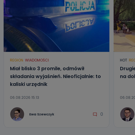
REGION
WIADOMOŚCI
HOT
RE
Miał blisko 3 promile, odmówił
Drugi
składania wyjaśnień. Nieoficjalnie: to
na do
kaliski urzędnik
06.08.2026 15:13
06.08.20
0
Ewa Szewczyk