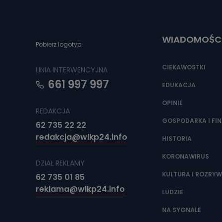
Do czasu wycof
uzasadnionego
Jakie da
WIADOMOŚC
Pobierz logotyp
Przetwarzane 
Państwa (lub z
źródeł publiczn
CIEKAWOSTKI
LINIA INTERWENCYJNA
adres korespo
oraz partnerzy
661 997 997
EDUKACJA
Jak skont
OPINIE
REDAKCJA
Można to zrob
poczta@tvproar
GOSPODARKA I FI
62 735 22 22
redakcja@wlkp24.info
HISTORIA
KORONAWIRUS
DZIAŁ REKLAMY
KULTURA I ROZRY
62 735 01 85
reklama@wlkp24.info
LUDZIE
NA SYGNALE