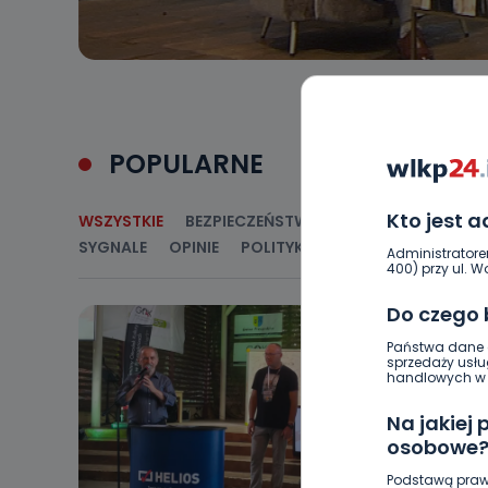
POPULARNE
Kto jest 
WSZYSTKIE
BEZPIECZEŃSTWO
CIEKAWOSTKI
E
SYGNALE
OPINIE
POLITYKA
RELIGIA
SAMORZ
Administratore
400) przy ul. Wo
Do czego
Państwa dane o
sprzedaży usłu
handlowych w r
Na jakiej
osobowe
Podstawą praw