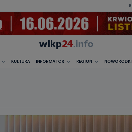
R
KULTURA
INFORMATOR
REGION
NOWORODKI