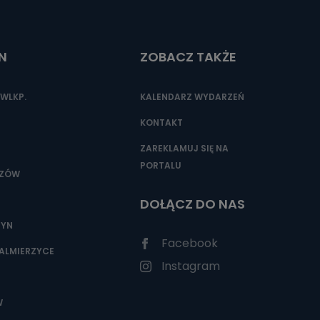
N
ZOBACZ TAKŻE
nio od
brane ze
taktowy,
WLKP.
KALENDARZ WYDARZEŃ
racownicy
KONTAKT
ZAREKLAMUJ SIĘ NA
PORTALU
SZÓW
DOŁĄCZ DO NAS
ZYN
Facebook
ALMIERZYCE
Instagram
W