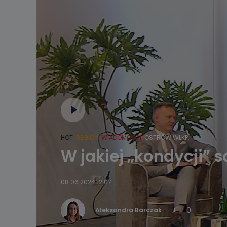
HOT
REGION
WIADOMOŚCI
OSTRÓW WLKP.
W jakiej „kondycji” 
08.06.2024 12:07
0
Aleksandra Barczak