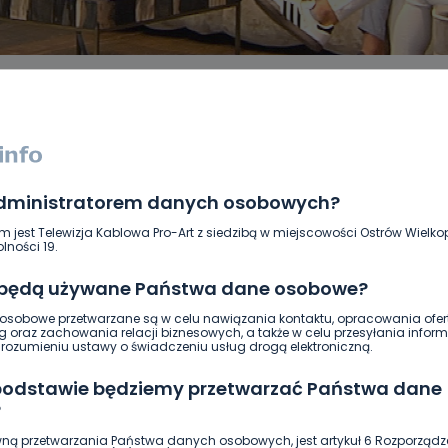
administratorem danych osobowych?
DUKACJA
GOSPODARKA I FINANSE
HISTORIA
KORONAWI
ĄD
ŚRODOWISKO
WASZE INFO
WSZYSTKICH ŚWIĘTYCH
m jest Telewizja Kablowa Pro-Art z siedzibą w miejscowości Ostrów Wielkop
lności 19.
 będą używane Państwa dane osobowe?
sobowe przetwarzane są w celu nawiązania kontaktu, opracowania ofert
g oraz zachowania relacji biznesowych, a także w celu przesyłania inform
ozumieniu ustawy o świadczeniu usług drogą elektroniczną.
 podstawie będziemy przetwarzać Państwa dane
?
ną przetwarzania Państwa danych osobowych, jest artykuł 6 Rozporządz