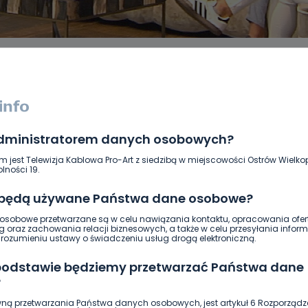
administratorem danych osobowych?
DUKACJA
GOSPODARKA I FINANSE
HISTORIA
KORONAWI
ĄD
ŚRODOWISKO
WASZE INFO
WSZYSTKICH ŚWIĘTYCH
m jest Telewizja Kablowa Pro-Art z siedzibą w miejscowości Ostrów Wielkop
lności 19.
 będą używane Państwa dane osobowe?
sobowe przetwarzane są w celu nawiązania kontaktu, opracowania ofert
g oraz zachowania relacji biznesowych, a także w celu przesyłania inform
ozumieniu ustawy o świadczeniu usług drogą elektroniczną.
 podstawie będziemy przetwarzać Państwa dane
?
ną przetwarzania Państwa danych osobowych, jest artykuł 6 Rozporządz