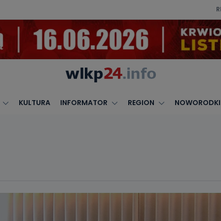
R
KULTURA
INFORMATOR
REGION
NOWORODKI