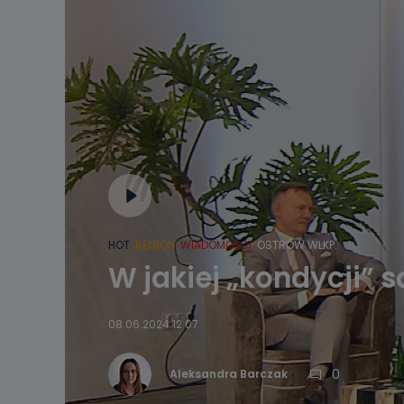
HOT
REGION
WIADOMOŚCI
OSTRÓW WLKP.
W jakiej „kondycji” 
08.06.2024 12:07
0
Aleksandra Barczak