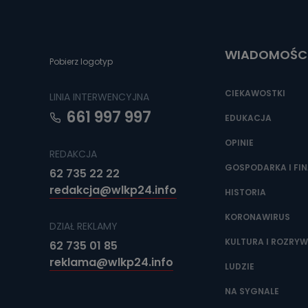
Do czasu wycof
uzasadnionego
Jakie da
WIADOMOŚC
Pobierz logotyp
Przetwarzane 
Państwa (lub z
źródeł publiczn
CIEKAWOSTKI
LINIA INTERWENCYJNA
adres korespo
oraz partnerzy
661 997 997
EDUKACJA
Jak skont
OPINIE
REDAKCJA
Można to zrob
poczta@tvproar
GOSPODARKA I FI
62 735 22 22
redakcja@wlkp24.info
HISTORIA
KORONAWIRUS
DZIAŁ REKLAMY
KULTURA I ROZRY
62 735 01 85
reklama@wlkp24.info
LUDZIE
NA SYGNALE