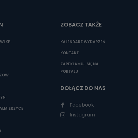
N
ZOBACZ TAKŻE
nio od
brane ze
taktowy,
WLKP.
KALENDARZ WYDARZEŃ
racownicy
KONTAKT
ZAREKLAMUJ SIĘ NA
PORTALU
SZÓW
DOŁĄCZ DO NAS
ZYN
Facebook
ALMIERZYCE
Instagram
W