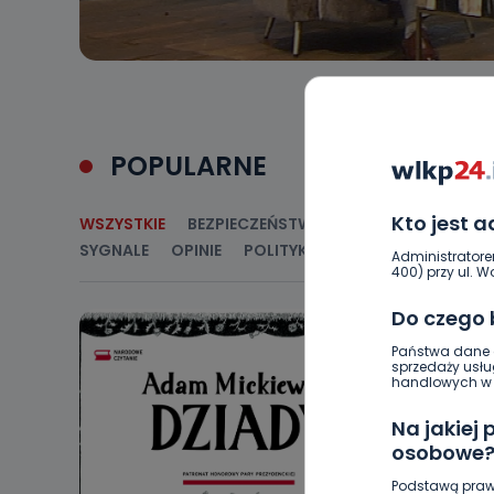
POPULARNE
Kto jest 
WSZYSTKIE
BEZPIECZEŃSTWO
CIEKAWOSTKI
E
SYGNALE
OPINIE
POLITYKA
RELIGIA
SAMORZ
Administratore
400) przy ul. Wo
Do czego
Państwa dane o
sprzedaży usłu
handlowych w r
Na jakiej
osobowe
Podstawą praw