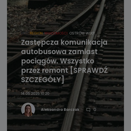
HOT
REGION
WIADOMOŚCI
OSTRÓW WLKP.
Zastępcza komunikacja
autobusowa zamiast
pociągów. Wszystko
przez remont [SPRAWDŹ
SZCZEGÓŁY]
14.05.2025 10:20
0
Aleksandra Barczak