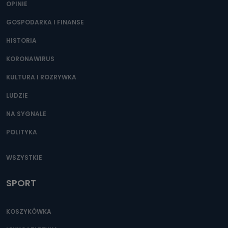
OPINIE
Przetwarzane kategorie Państwa danych osobowych to
dane, które pochodzą bezpośrednio od Państwa (lub
zostały przekazane w Państwa imieniu) lub dane osobowe,
GOSPODARKA I FINANSE
które zostały zebrane ze źródeł publicznie dostępnych, w
szczególności: imię i nazwisko, adres e-mail, telefon
HISTORIA
kontaktowy, adres korespondencyjny. Odbiorcą Pastwa
danych osobowych są pracownicy i współpracownicy
oraz partnerzy wspomagający administratora w jego
KORONAWIRUS
biznesowej działalności.
KULTURA I ROZRYWKA
Jak skontaktować się z inspektorem
danych osobowych?
LUDZIE
Można to zrobić pod numerem telefonu 62 735-51-05 lub
NA SYGNALE
e-mailowo pod adresem: poczta@tvproart.pl
POLITYKA
WSZYSTKIE
SPORT
KOSZYKÓWKA