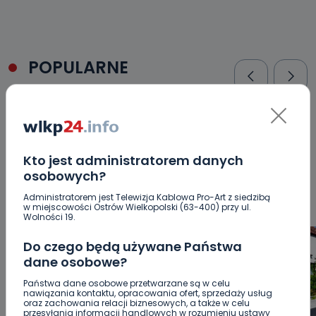
POPULARNE
WSZYSTKIE
BEZPIECZEŃSTWO
CIEKAWOSTKI
EDUKACJA
GOSPODARKA I FINANSE
HISTORIA
KORONAWIRUS
KULTURA I ROZRYWKA
LUDZIE
NA
SYGNALE
OPINIE
POLITYKA
RELIGIA
SAMORZĄD
Kto jest administratorem danych
ŚRODOWISKO
WASZE INFO
WSZYSTKICH ŚWIĘTYCH
osobowych?
WYWIADY
ZDROWIE
Administratorem jest Telewizja Kablowa Pro-Art z siedzibą
w miejscowości Ostrów Wielkopolski (63-400) przy ul.
Wolności 19.
Do czego będą używane Państwa
dane osobowe?
Państwa dane osobowe przetwarzane są w celu
nawiązania kontaktu, opracowania ofert, sprzedaży usług
oraz zachowania relacji biznesowych, a także w celu
przesyłania informacji handlowych w rozumieniu ustawy