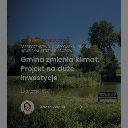
HOT
REGION
WIADOMOŚCI
BEZPIECZEŃSTWO
GOSPODARKA I FINANSE
NOWE SKALMIERZYCE
ŚRODOWISKO
Gmina zmienia klimat.
Projekt na duże
inwestycje
26.07.2026 14:37
0
Arleta Zeidler