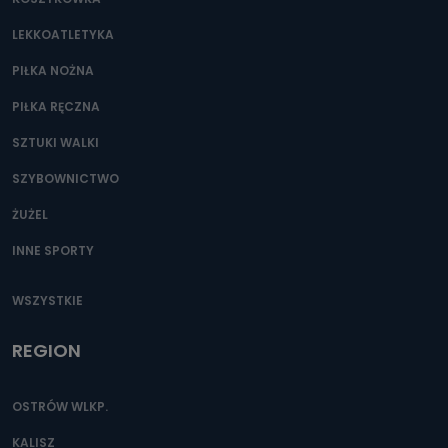
Można to zrobić pod numerem telefonu 62 735-51-05 lub
e-mailowo pod adresem: poczta@tvproart.pl
LEKKOATLETYKA
PIŁKA NOŻNA
PIŁKA RĘCZNA
SZTUKI WALKI
SZYBOWNICTWO
ŻUŻEL
INNE SPORTY
WSZYSTKIE
REGION
OSTRÓW WLKP.
KALISZ