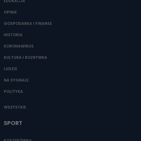
400) przy ul. Wolności 19 dostępu do danych osobowych
EDUKACJA
dotyczących Państwa oraz uzyskania ich kopii, a także
żądania ich sprostowania, usunięcia danych,
OPINIE
ograniczenia ich przetwarzania oraz prawo wniesienia
sprzeciwu wobec ich przetwarzania.
GOSPODARKA I FINANSE
Do kiedy Państwa dane osobowe będą
HISTORIA
przechowywane?
KORONAWIRUS
Do czasu wycofania zgody lub, jeśli dane będą
przetwarzane na podstawie prawnie uzasadnionego celu
administratora – do momentu wniesienia sprzeciwu.
KULTURA I ROZRYWKA
Jakie dane osobowe przetwarzamy?
LUDZIE
Przetwarzane kategorie Państwa danych osobowych to
NA SYGNALE
dane, które pochodzą bezpośrednio od Państwa (lub
zostały przekazane w Państwa imieniu) lub dane osobowe,
POLITYKA
które zostały zebrane ze źródeł publicznie dostępnych, w
szczególności: imię i nazwisko, adres e-mail, telefon
kontaktowy, adres korespondencyjny. Odbiorcą Pastwa
danych osobowych są pracownicy i współpracownicy
WSZYSTKIE
oraz partnerzy wspomagający administratora w jego
biznesowej działalności.
SPORT
Jak skontaktować się z inspektorem
danych osobowych?
KOSZYKÓWKA