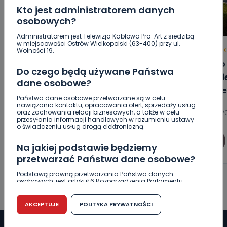
Kto jest administratorem danych
osobowych?
Administratorem jest Telewizja Kablowa Pro-Art z siedzibą
w miejscowości Ostrów Wielkopolski (63-400) przy ul.
REGION
WIADOMOŚCI
HOT
RE
Wolności 19.
Wielkopolanie coraz częściej
Blisk
Do czego będą używane Państwa
wybierają pociągi. Jak na tym tle
gmini
dane osobowe?
wypadają Koleje Wielkopolskie?
zamie
Państwa dane osobowe przetwarzane są w celu
nawiązania kontaktu, opracowania ofert, sprzedaży usług
oraz zachowania relacji biznesowych, a także w celu
08.08.2026 18:16
08.08.20
przesyłania informacji handlowych w rozumieniu ustawy
o świadczeniu usług drogą elektroniczną.
0
Paulina Szczepaniak
Na jakiej podstawie będziemy
przetwarzać Państwa dane osobowe?
Podstawą prawną przetwarzania Państwa danych
osobowych, jest artykuł 6 Rozporządzenia Parlamentu
Europejskiego i Rady (UE) 2016/679 z dnia 27 kwietnia 2016
r. w sprawie ochrony osób fizycznych w związku z
przetwarzaniem danych osobowych w sprawie
AKCEPTUJE
POLITYKA PRYWATNOŚCI
swobodnego przepływu takich danych oraz uchylenia
dyrektywy 95/46/WE (RODO).