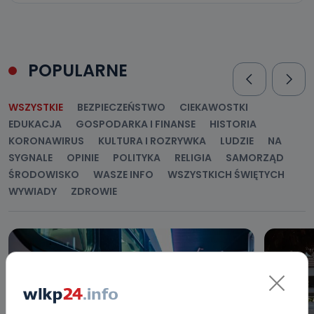
POPULARNE
WSZYSTKIE
BEZPIECZEŃSTWO
CIEKAWOSTKI
EDUKACJA
GOSPODARKA I FINANSE
HISTORIA
KORONAWIRUS
KULTURA I ROZRYWKA
LUDZIE
NA
SYGNALE
OPINIE
POLITYKA
RELIGIA
SAMORZĄD
ŚRODOWISKO
WASZE INFO
WSZYSTKICH ŚWIĘTYCH
WYWIADY
ZDROWIE