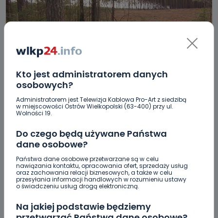
Kto jest administratorem danych
REGION
WIADOMOŚCI
osobowych?
Kleszcze w natarciu
Administratorem jest Telewizja Kablowa Pro-Art z siedzibą
w miejscowości Ostrów Wielkopolski (63-400) przy ul.
24.05.2018 16:01
Wolności 19.
Do czego będą używane Państwa
1
Ewa Szewczyk
dane osobowe?
Państwa dane osobowe przetwarzane są w celu
nawiązania kontaktu, opracowania ofert, sprzedaży usług
oraz zachowania relacji biznesowych, a także w celu
przesyłania informacji handlowych w rozumieniu ustawy
o świadczeniu usług drogą elektroniczną.
Na jakiej podstawie będziemy
przetwarzać Państwa dane osobowe?