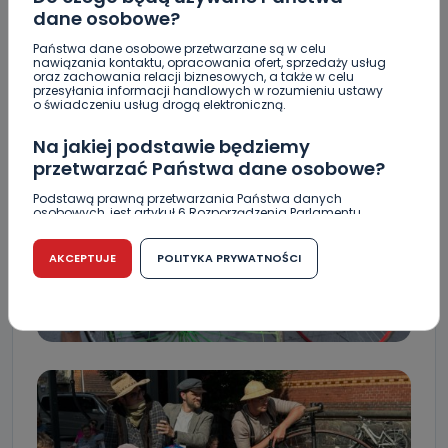
dane osobowe?
Państwa dane osobowe przetwarzane są w celu
nawiązania kontaktu, opracowania ofert, sprzedaży usług
oraz zachowania relacji biznesowych, a także w celu
przesyłania informacji handlowych w rozumieniu ustawy
o świadczeniu usług drogą elektroniczną.
Na jakiej podstawie będziemy
przetwarzać Państwa dane osobowe?
Podstawą prawną przetwarzania Państwa danych
osobowych, jest artykuł 6 Rozporządzenia Parlamentu
Europejskiego i Rady (UE) 2016/679 z dnia 27 kwietnia 2016
r. w sprawie ochrony osób fizycznych w związku z
przetwarzaniem danych osobowych w sprawie
AKCEPTUJE
POLITYKA PRYWATNOŚCI
swobodnego przepływu takich danych oraz uchylenia
dyrektywy 95/46/WE (RODO).
Czy jest możliwość cofnięcia zgody?
Podanie danych osobowych jest dobrowolne, nie jest
wymogiem ustawowym lub umownym oraz nie stanowi
warunku zawarcia umowy. Cofnięcie zgody jest możliwe
na każdym etapie i nie jest to związane z żadnymi
negatywnymi konsekwencjami. Cofnięcia zgody można
dokonać w dowolny, wybrany sposób (e-mail, poczta
tradycyjna) tak, aby dotarła do wiadomości Telewizji