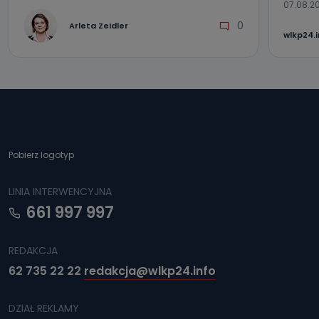
07.08.2
0
Arleta Zeidler
wlkp24.
Pobierz logotyp
LINIA INTERWENCYJNA
661 997 997
REDAKCJA
62 735 22 22
redakcja@wlkp24.info
DZIAŁ REKLAMY