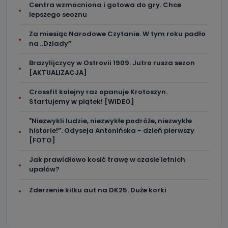
Centra wzmocniona i gotowa do gry. Chce
lepszego seoznu
Za miesiąc Narodowe Czytanie. W tym roku padło
na „Dziady”
Brazylijczycy w Ostrovii 1909. Jutro rusza sezon
[AKTUALIZACJA]
Crossfit kolejny raz opanuje Krotoszyn.
Startujemy w piątek! [WIDEO]
"Niezwykli ludzie, niezwykłe podróże, niezwykłe
historie!”. Odyseja Antonińska - dzień pierwszy
[FOTO]
Jak prawidłowo kosić trawę w czasie letnich
upałów?
Zderzenie kilku aut na DK25. Duże korki