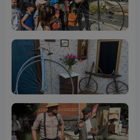
Kablowej Pro-Art z siedzibą w miejscowości Ostrów
Wielkopolski (63-400) przy ul. Wolności 19.
Kiedy i komu możemy przekazać
Państwa dane?
Telewizja Kablowa Pro-Art z siedzibą w miejscowości
Ostrów Wielkopolski (63-400) przy ul. Wolności 19 nie
przekazuje Państwa danych osobowych podmiotom
trzecim, jak również nie są one wykorzystywane w
procesach zautomatyzowanego profilowania.
Co mogą Państwo zrobić z
przekazanymi nam danymi?
Po wyrażeniu zgody na przetwarzanie danych osobowych,
mają Państwo prawo do żądania od Telewizji Kablowa
Pro-Art z siedzibą w miejscowości Ostrów Wielkopolski (63-
400) przy ul. Wolności 19 dostępu do danych osobowych
dotyczących Państwa oraz uzyskania ich kopii, a także
żądania ich sprostowania, usunięcia danych,
ograniczenia ich przetwarzania oraz prawo wniesienia
sprzeciwu wobec ich przetwarzania.
Do kiedy Państwa dane osobowe będą
przechowywane?