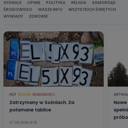
SYGNALE
OPINIE
POLITYKA
RELIGIA
SAMORZĄD
ŚRODOWISKO
WASZE INFO
WSZYSTKICH ŚWIĘTYCH
WYWIADY
ZDROWIE
HOT
REGION
WIADOMOŚCI
ARTYKU
Zatrzymany w Sośniach. Za
Nowe 
połamane tablice
spełni
próbo
07.08.2026 16:15