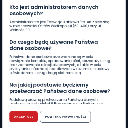
Kto jest administratorem danych
osobowych?
Pobierz logotyp
Administratorem jest Telewizja Kablowa Pro-Art z siedzibą
w miejscowości Ostrów Wielkopolski (63-400) przy ul.
Wolności 19.
LINIA INTERWENCYJNA
Do czego będą używane Państwa
661 997 997
dane osobowe?
Państwa dane osobowe przetwarzane są w celu
REDAKCJA
nawiązania kontaktu, opracowania ofert, sprzedaży usług
oraz zachowania relacji biznesowych, a także w celu
62 735 22 22
redakcja@wlkp24.info
przesyłania informacji handlowych w rozumieniu ustawy
o świadczeniu usług drogą elektroniczną.
DZIAŁ REKLAMY
Na jakiej podstawie będziemy
62 735 01 85
reklama@wlkp24.info
przetwarzać Państwa dane osobowe?
Podstawą prawną przetwarzania Państwa danych
osobowych, jest artykuł 6 Rozporządzenia Parlamentu
WIADOMOŚCI
Europejskiego i Rady (UE) 2016/679 z dnia 27 kwietnia 2016
r. w sprawie ochrony osób fizycznych w związku z
przetwarzaniem danych osobowych w sprawie
AKCEPTUJE
POLITYKA PRYWATNOŚCI
swobodnego przepływu takich danych oraz uchylenia
CIEKAWOSTKI
dyrektywy 95/46/WE (RODO).