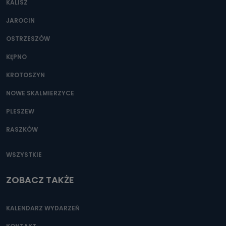
KALISZ
Można to zrobić pod numerem telefonu 62 735-51-05 lub
e-mailowo pod adresem: poczta@tvproart.pl
JAROCIN
OSTRZESZÓW
KĘPNO
KROTOSZYN
NOWE SKALMIERZYCE
PLESZEW
RASZKÓW
WSZYSTKIE
ZOBACZ TAKŻE
KALENDARZ WYDARZEŃ