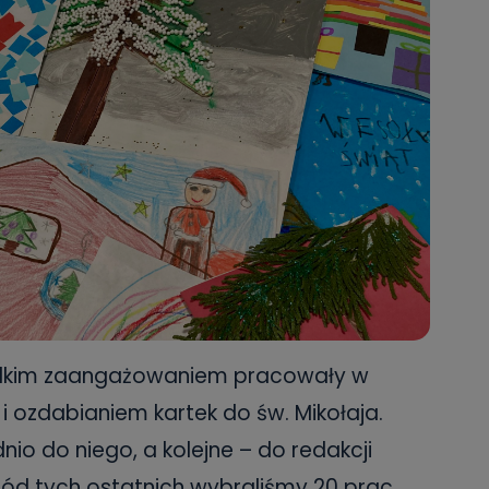
wielkim zaangażowaniem pracowały w
i ozdabianiem kartek do św. Mikołaja.
io do niego, a kolejne – do redakcji
ośród tych ostatnich wybraliśmy 20 prac,