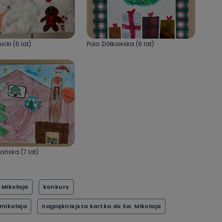
cki (6 lat)
Pola Ziółkowska (6 lat)
ańska (7 lat)
 Mikołaja
konkurs
 mikołaja
najpiękniejsza kartka do św. Mikołaja