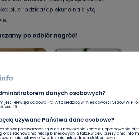
ka plus rodzica/opiekuna na krytą
ie.
aszamy po odbiór nagród!
administratorem danych osobowych?
m jest Telewizja Kablowa Pro-Art z siedzibą w miejscowości Ostrów Wielkop
a (6 lat)
Amelia Olejniczak (8 lat)
lności 19.
 będą używane Państwa dane osobowe?
sobowe przetwarzane są w celu nawiązania kontaktu, opracowania ofert
g oraz zachowania relacji biznesowych, a także w celu przesyłania inform
ozumieniu ustawy o świadczeniu usług drogą elektroniczną.