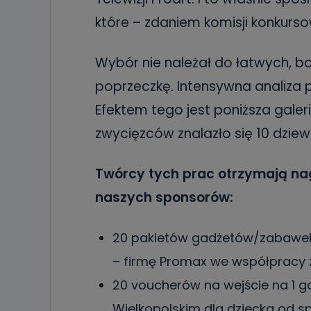
które – zdaniem komisji konkursow
Wybór nie należał do łatwych, b
poprzeczkę. Intensywna analiza 
Efektem tego jest poniższa galer
zwycięzców znalazło się 10 dziew
Twórcy tych prac otrzymają na
naszych sponsorów:
20 pakietów gadżetów/zabawek
– firmę Promax we współpracy z
20 voucherów na wejście na 1 g
Wielkopolskim dla dziecka od sp