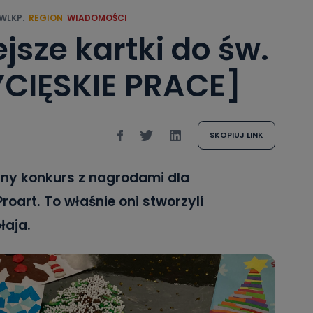
WLKP.
REGION
WIADOMOŚCI
jsze kartki do św.
YCIĘSKIE PRACE]
SKOPIUJ LINK
zny konkurs z nagrodami dla
oart. To właśnie oni stworzyli
łaja.