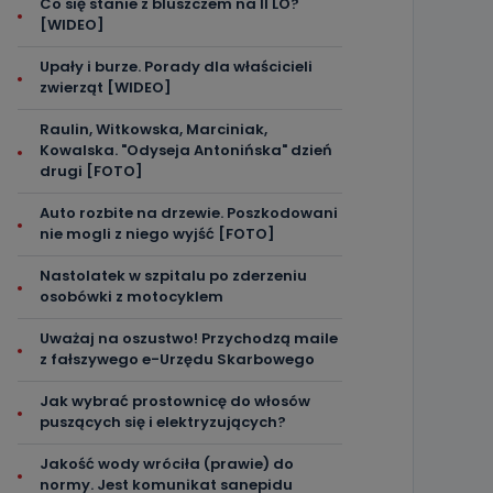
Co się stanie z bluszczem na II LO?
[WIDEO]
Upały i burze. Porady dla właścicieli
zwierząt [WIDEO]
Raulin, Witkowska, Marciniak,
Kowalska. "Odyseja Antonińska" dzień
drugi [FOTO]
Auto rozbite na drzewie. Poszkodowani
nie mogli z niego wyjść [FOTO]
Nastolatek w szpitalu po zderzeniu
osobówki z motocyklem
Uważaj na oszustwo! Przychodzą maile
z fałszywego e-Urzędu Skarbowego
Jak wybrać prostownicę do włosów
puszących się i elektryzujących?
Jakość wody wróciła (prawie) do
normy. Jest komunikat sanepidu