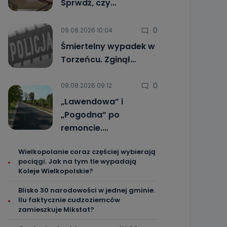
Sprwdź, czy…
0
09.08.2026 10:04
Śmiertelny wypadek w
Torzeńcu. Zginął…
0
09.08.2026 09:12
„Lawendowa” i
„Pogodna” po
remoncie.…
Wielkopolanie coraz częściej wybierają
pociągi. Jak na tym tle wypadają
Koleje Wielkopolskie?
Blisko 30 narodowości w jednej gminie.
Ilu faktycznie cudzoziemców
zamieszkuje Mikstat?