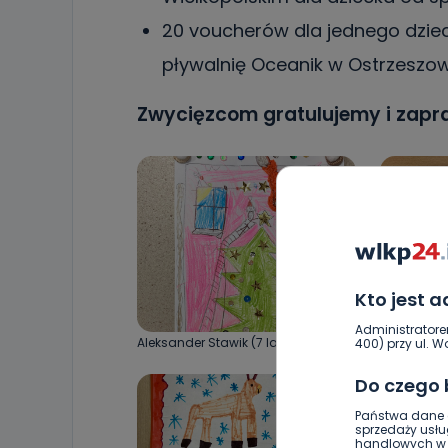
20 voucherów dla jednego dziec
pływalnię Oceanik w Ostrzeszow
Zwycięzcom gratulujemy i zapr
Kto jest 
Administratore
Aleksander Stawik (7 lat)
Alicja Sikor
400) przy ul. Wo
Do czego
Państwa dane o
sprzedaży usłu
handlowych w r