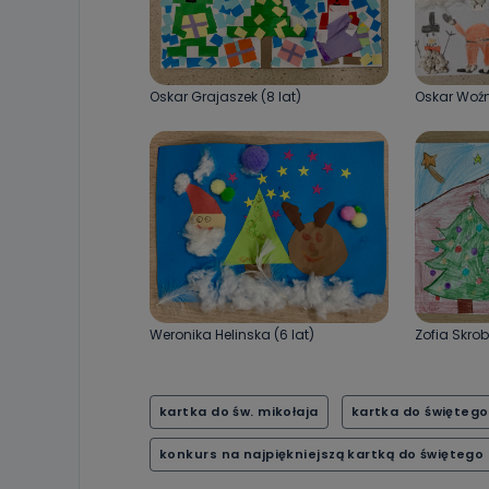
Oskar Grajaszek (8 lat)
Oskar Woźni
Weronika Helinska (6 lat)
Zofia Skrob
kartka do św. mikołaja
kartka do świętego
konkurs na najpiękniejszą kartką do świętego