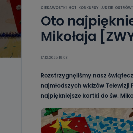
CIEKAWOSTKI
HOT
KONKURSY
LUDZIE
OSTRÓW 
Oto najpięknie
Mikołaja [ZW
17.12.2025 19:03
Rozstrzygnęliśmy nasz świątec
najmłodszych widzów Telewizji Pr
najpiękniejsze kartki do św. Miko