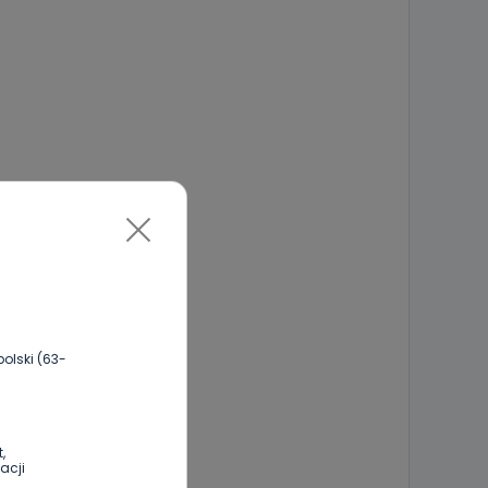
olski (63-
,
acji